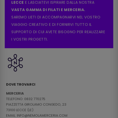
LECCE
E LASCIATEVI ISPIRARE DALLA NOSTRA
VASTA GAMMA DI FILATI E MERCERIA.
SAREMO LIETI DI ACCOMPAGNARVI NEL VOSTRO
VIAGGIO CREATIVO E DI FORNIRVI TUTTO IL
SUPPORTO DI CUI AVETE BISOGNO PER REALIZZARE
I VOSTRI PROGETTI.
DOVE TROVARCI
MERCERIA
TELEFONO: 0832 770275
PIAZZETTA GIROLAMO CONGEDO, 23
73100 LECCE (LE)
EMAIL: INFO@NEMOLAMERCERIA.COM