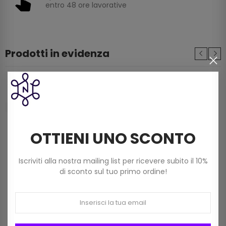
entro 48 ore lavorative
Prodotti in evidenza
Filo Scozia Dmc Babylo (50g) N. 5 Art 147d Col
822 Beige Chiaro
3,60 €
OTTIENI UNO SCONTO
Filato Dmc Revelation Mistolana Multicolor
(150 G) Col 211
Iscriviti alla nostra mailing list per ricevere subito il 10%
9,00 €
di sconto sul tuo primo ordine!
Frangia In Rafia Da 15mm Art 2116/15 Col 01
Bianco