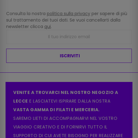
Consulta la nostra
politica sulla privacy
per sapere di più
sul trattamento dei tuoi dati. Se vuoi cancellarti dalla
newsletter clicca
qui
.
ISCRIVITI
VENITE A TROVARCI NEL NOSTRO NEGOZIO A
LECCE
E LASCIATEVI ISPIRARE DALLA NOSTRA
VASTA GAMMA DI FILATI E MERCERIA.
SAREMO LIETI DI ACCOMPAGNARVI NEL VOSTRO
VIAGGIO CREATIVO E DI FORNIRVI TUTTO IL
SUPPORTO DI CUI AVETE BISOGNO PER REALIZZARE