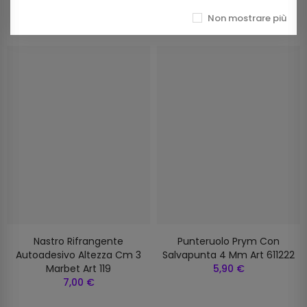
Prodotti della stessa categoria
Non mostrare più
Nastro Rifrangente
Punteruolo Prym Con
Autoadesivo Altezza Cm 3
Salvapunta 4 Mm Art 611222
Marbet Art 119
5,90 €
7,00 €