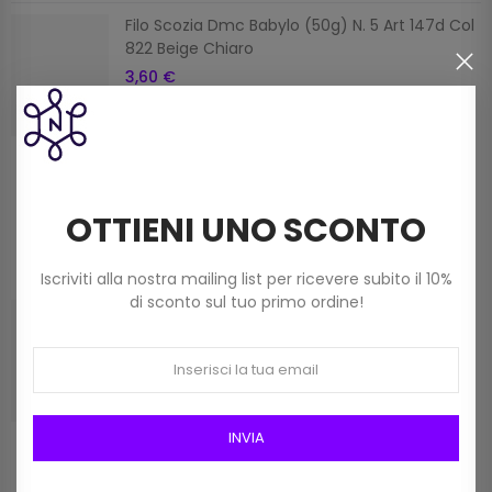
Filo Scozia Dmc Babylo (50g) N. 5 Art 147d Col
822 Beige Chiaro
3,60 €
Filato Dmc Revelation Mistolana Multicolor
(150 G) Col 211
OTTIENI UNO SCONTO
9,00 €
Iscriviti alla nostra mailing list per ricevere subito il 10%
di sconto sul tuo primo ordine!
Frangia In Rafia Da 15mm Art 2116/15 Col 01
Bianco
12,00 €
INVIA