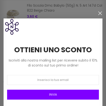
Filo Scozia Dmc Babylo (50g) N. 5 Art 147d Col
822 Beige Chiaro
3,60 €
Filato Dmc Revelation Mistolana Multicolor
(150 G) Col 211
OTTIENI UNO SCONTO
9,00 €
Iscriviti alla nostra mailing list per ricevere subito il 10%
di sconto sul tuo primo ordine!
Frangia In Rafia Da 15mm Art 2116/15 Col 01
Bianco
12,00 €
INVIA