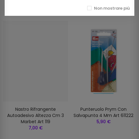
Prodotti della stessa categoria
Non mostrare più
Nastro Rifrangente
Punteruolo Prym Con
Autoadesivo Altezza Cm 3
Salvapunta 4 Mm Art 611222
Marbet Art 119
5,90 €
7,00 €