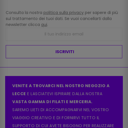
Consulta la nostra
politica sulla privacy
per sapere di più
sul trattamento dei tuoi dati. Se vuoi cancellarti dalla
newsletter clicca
qui
.
ISCRIVITI
VENITE A TROVARCI NEL NOSTRO NEGOZIO A
LECCE
E LASCIATEVI ISPIRARE DALLA NOSTRA
VASTA GAMMA DI FILATI E MERCERIA.
SAREMO LIETI DI ACCOMPAGNARVI NEL VOSTRO
VIAGGIO CREATIVO E DI FORNIRVI TUTTO IL
SUPPORTO DI CUI AVETE BISOGNO PER REALIZZARE