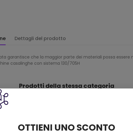
one
Dettagli del prodotto
ata garantisce che la maggior parte dei materiali possa esser
chine casalinghe con sistema 130/705H
Prodotti della stessa categoria
OTTIENI UNO SCONTO