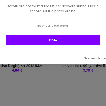
Iscriviti alla nostra mailing list per ricevere subito il 10% di
sconto sul tuo primo ordine!
INVIA
Non mostrare 
 Macchina Singer Per Pelle
Aghi Macchina Schmetz 13
tina 5 Aghi) Art 2032 832r
Universale N.90 (cartina 5
6,90 €
3,70 €