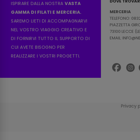
DOVE TROVAR
ISPIRARE DALLA NOSTRA
VASTA
MERCERIA
GAMMA DI FILATI E MERCERIA.
TELEFONO: 083
SAREMO LIETI DI ACCOMPAGNARVI
PIAZZETTA GI
NEL VOSTRO VIAGGIO CREATIVO E
73100 LECCE (L
EMAIL: INFO@
DI FORNIRVI TUTTO IL SUPPORTO DI
CUI AVETE BISOGNO PER
REALIZZARE I VOSTRI PROGETTI.
Privacy 