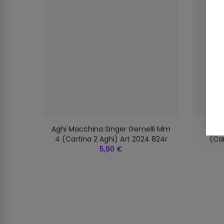
ey N.
Aghi Macchina Singer Gemelli Mm
Aghi
Art 848
4 (cartina 2 Aghi) Art 2024 824r
(car
5,90 €