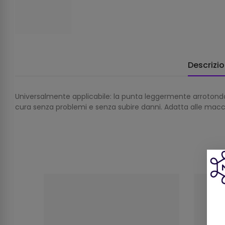
Descrizi
Universalmente applicabile: la punta leggermente arrotond
cura senza problemi e senza subire danni. Adatta alle mac