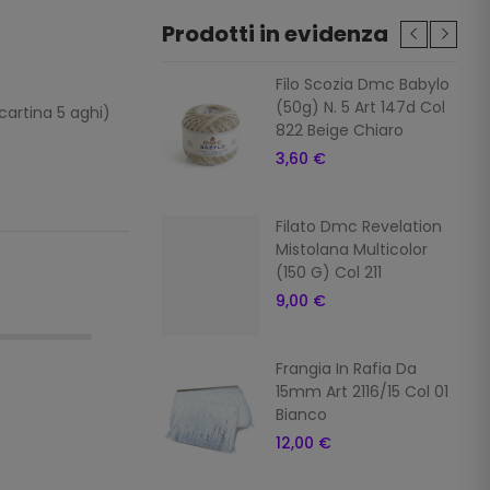
Prodotti in evidenza
ia In Rafia Da
Filo Scozia Dmc Babylo
Art 2116/15 Col 7
(50g) N. 5 Art 147d Col
artina 5 aghi)
822 Beige Chiaro
 €
3,60 €
ia In Rafia Da
Filato Dmc Revelation
Art 2116/15 Col 16
Mistolana Multicolor
o
(150 G) Col 211
 €
9,00 €
ia In Rafia
Frangia In Rafia Da
ale Da 15mm Art
15mm Art 2116/15 Col 01
5 Col 10 Giallo
Bianco
 €
12,00 €