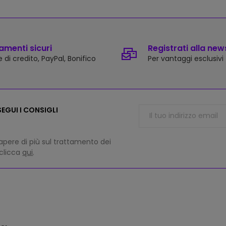
menti sicuri
Registrati alla new
 di credito, PayPal, Bonifico
Per vantaggi esclusivi
EGUI I CONSIGLI
apere di più sul trattamento dei
 clicca
qui
.