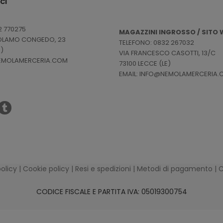
CI
2 770275
MAGAZZINI INGROSSO / SITO W
ROLAMO CONGEDO, 23
TELEFONO: 0832 267032
E)
VIA FRANCESCO CASOTTI, 13/C
NEMOLAMERCERIA.COM
73100 LECCE (LE)
EMAIL: INFO@NEMOLAMERCERIA
policy
|
Cookie policy
|
Resi e spedizioni
|
Metodi di pagamento
|
C
CODICE FISCALE E PARTITA IVA: 05019300754