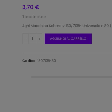
3,70 €
Tasse incluse
Frang
15mm 
Aghi Macchina Schmetz 130/705H Universale n.80 (c
Beige
12,00
AGGIUNGI AL CARRELLO
Frang
15mm 
Codice:
130705H80
Grigi
12,00
Frang
Natur
2116/1
12,00