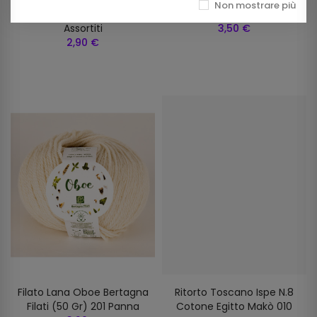
Non mostrare più
Punta N. 18 / 20 / 22
Silke (50g) 800 Panna
Assortiti
3,50 €
2,90 €
Filato Lana Oboe Bertagna
Ritorto Toscano Ispe N.8
Filati (50 Gr) 201 Panna
Cotone Egitto Makò 010