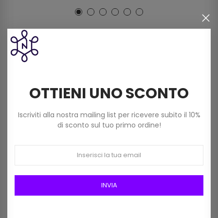
I clienti che hanno acquistato
questo prodotto hanno
comprato anche:
OTTIENI UNO SCONTO
Iscriviti alla nostra mailing list per ricevere subito il 10%
di sconto sul tuo primo ordine!
INVIA
Aghi Lana Prym Senza
Filato Pura Lana Merino Peo