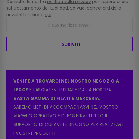
Consulta la nostra
politica sulla privacy
per sapere di più
sul trattamento dei tuoi dati. Se vuoi cancellarti dalla
newsletter clicca
qui
.
ISCRIVITI
VENITE A TROVARCI NEL NOSTRO NEGOZIO A
LECCE
E LASCIATEVI ISPIRARE DALLA NOSTRA
VASTA GAMMA DI FILATI E MERCERIA.
SAREMO LIETI DI ACCOMPAGNARVI NEL VOSTRO
VIAGGIO CREATIVO E DI FORNIRVI TUTTO IL
SUPPORTO DI CUI AVETE BISOGNO PER REALIZZARE
I VOSTRI PROGETTI.