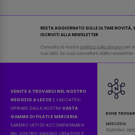
RESTA AGGIORNATO SULLE ULTIME NOVITÀ, S
ISCRIVITI ALLA NEWSLETTER
Consulta la nostra
politica sulla privacy
per s
tuoi dati. Se vuoi cancellarti dalla newsletter
VENITE A TROVARCI NEL NOSTRO
NEGOZIO A LECCE
E LASCIATEVI
ISPIRARE DALLA NOSTRA
VASTA
DOVE TROVAR
GAMMA DI FILATI E MERCERIA.
MERCERIA
SAREMO LIETI DI ACCOMPAGNARVI
TELEFONO: 083
NEL VOSTRO VIAGGIO CREATIVO E