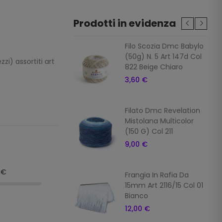
Prodotti in evidenza
ia In Rafia Da
Filo Scozia Dmc Babylo
Art 2116/15 Col 7
(50g) N. 5 Art 147d Col
zi) assortiti art
822 Beige Chiaro
 €
3,60 €
ia In Rafia Da
Filato Dmc Revelation
Art 2116/15 Col 16
Mistolana Multicolor
o
(150 G) Col 211
 €
9,00 €
9€
ia In Rafia
Frangia In Rafia Da
ale Da 15mm Art
15mm Art 2116/15 Col 01
5 Col 10 Giallo
Bianco
 €
12,00 €