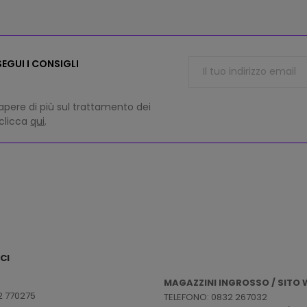
EGUI I CONSIGLI
apere di più sul trattamento dei
 clicca
qui
.
CI
MAGAZZINI INGROSSO / SITO W
2 770275
TELEFONO: 0832 267032