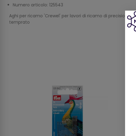
Numero articolo: 125543
Aghi per ricamo 'Crewel' per lavori di ricamo di precisione P
temprato