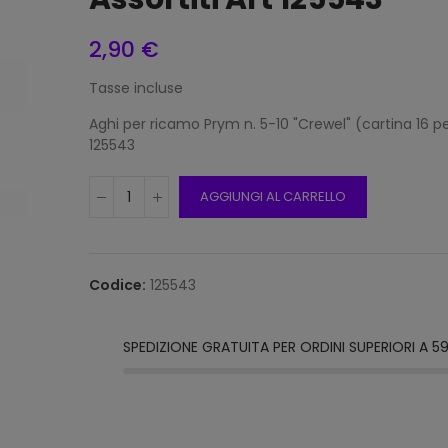
2,90 €
Tasse incluse
Frang
15mm 
Aghi per ricamo Prym n. 5-10 "Crewel" (cartina 16 pez
Beige
125543
12,00
AGGIUNGI AL CARRELLO
Frang
15mm 
Grigi
Codice:
125543
12,00
SPEDIZIONE GRATUITA PER ORDINI SUPERIORI A 5
Frang
Natur
2116/1
12,00