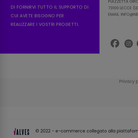
PIAZZETTA GI
DI FORNIRVI TUTTO IL SUPPORTO DI
73100 LECCE (L
EMAIL: INFO@
CUI AVETE BISOGNO PER
REALIZZARE I VOSTRI PROGETTI.
Privacy 
© 2022 - e-commerce collegato alla piattafor