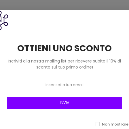
unta sottile e affusolata Adatto anche per il cucito Realizzato in 
OTTIENI UNO SCONTO
Prodotti della stessa categoria
Iscriviti alla nostra mailing list per ricevere subito il 10% di
sconto sul tuo primo ordine!
INVIA
Non mostrare 