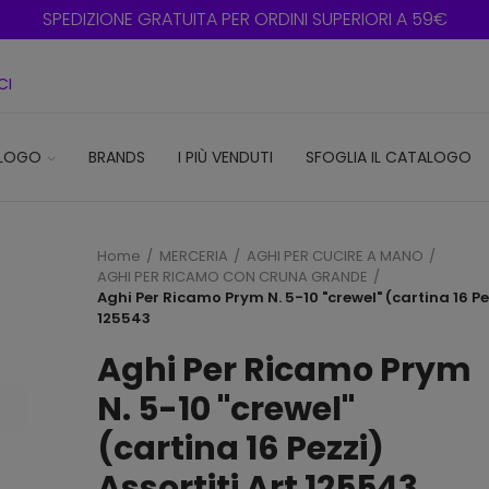
SPEDIZIONE GRATUITA PER ORDINI SUPERIORI A 59€
CI
LOGO
BRANDS
I PIÙ VENDUTI
SFOGLIA IL CATALOGO
Home
MERCERIA
AGHI PER CUCIRE A MANO
AGHI PER RICAMO CON CRUNA GRANDE
Aghi Per Ricamo Prym N. 5-10 "crewel" (cartina 16 Pez
125543
Aghi Per Ricamo Prym
N. 5-10 "crewel"
(cartina 16 Pezzi)
Assortiti Art 125543