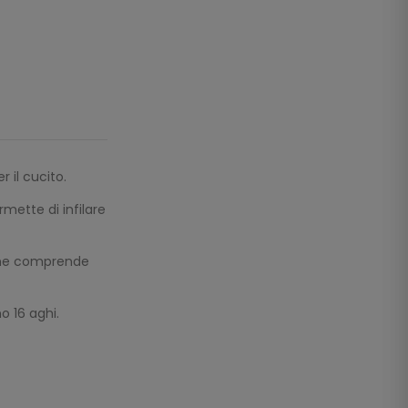
 il cucito.
mette di infilare
ione comprende
no 16 aghi.