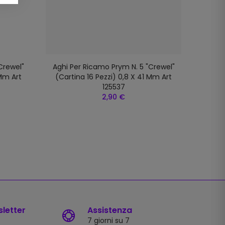
crewel"
Aghi Per Ricamo Prym N. 5 "crewel"
 Mm Art
(cartina 16 Pezzi) 0,8 X 41 Mm Art
125537
2,90 €
sletter
Assistenza
7 giorni su 7