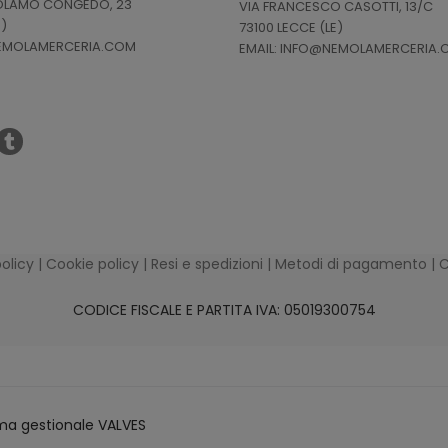
ROLAMO CONGEDO, 23
VIA FRANCESCO CASOTTI, 13/C
E)
73100 LECCE (LE)
NEMOLAMERCERIA.COM
EMAIL: INFO@NEMOLAMERCERIA
policy
|
Cookie policy
|
Resi e spedizioni
|
Metodi di pagamento
|
C
CODICE FISCALE E PARTITA IVA: 05019300754
ma gestionale VALVES