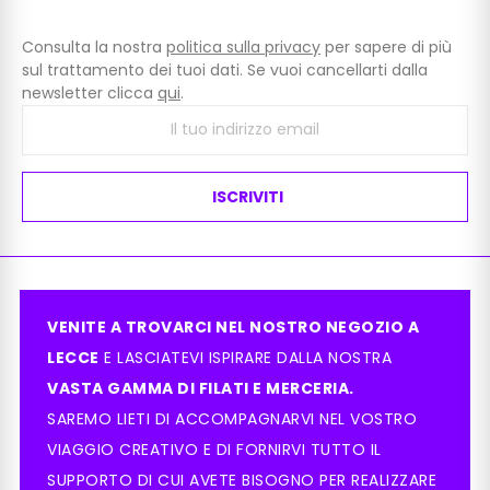
Consulta la nostra
politica sulla privacy
per sapere di più
sul trattamento dei tuoi dati. Se vuoi cancellarti dalla
newsletter clicca
qui
.
ISCRIVITI
VENITE A TROVARCI NEL NOSTRO NEGOZIO A
LECCE
E LASCIATEVI ISPIRARE DALLA NOSTRA
VASTA GAMMA DI FILATI E MERCERIA.
SAREMO LIETI DI ACCOMPAGNARVI NEL VOSTRO
VIAGGIO CREATIVO E DI FORNIRVI TUTTO IL
SUPPORTO DI CUI AVETE BISOGNO PER REALIZZARE