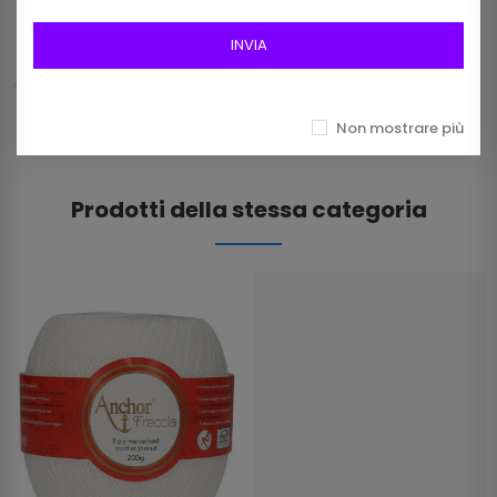
Frangia In Rafia Da 15mm Art 2116/15 Col 01
Bianco
INVIA
12,00 €
Non mostrare più
Prodotti della stessa categoria