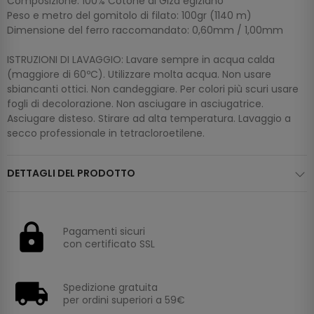
Composizione: 100% Cotone di Giza egiziano
Peso e metro del gomitolo di filato: 100gr (1140 m)
Dimensione del ferro raccomandato: 0,60mm / 1,00mm
ISTRUZIONI DI LAVAGGIO: Lavare sempre in acqua calda
(maggiore di 60ºC). Utilizzare molta acqua. Non usare
sbiancanti ottici. Non candeggiare. Per colori più scuri usare
fogli di decolorazione. Non asciugare in asciugatrice.
Asciugare disteso. Stirare ad alta temperatura. Lavaggio a
secco professionale in tetracloroetilene.
DETTAGLI DEL PRODOTTO
Pagamenti sicuri
con certificato SSL
Spedizione gratuita
per ordini superiori a 59€