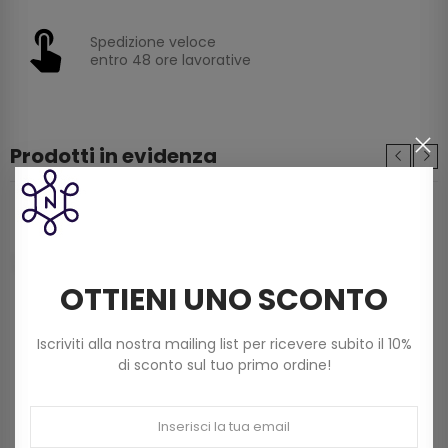
Spedizione veloce
entro 48 ore lavorative
Prodotti in evidenza
Filo Scozia Dmc Babylo (50g) N. 5 Art 147d Col
822 Beige Chiaro
3,60 €
OTTIENI UNO SCONTO
Filato Dmc Revelation Mistolana Multicolor
Iscriviti alla nostra mailing list per ricevere subito il 10%
(150 G) Col 211
di sconto sul tuo primo ordine!
9,00 €