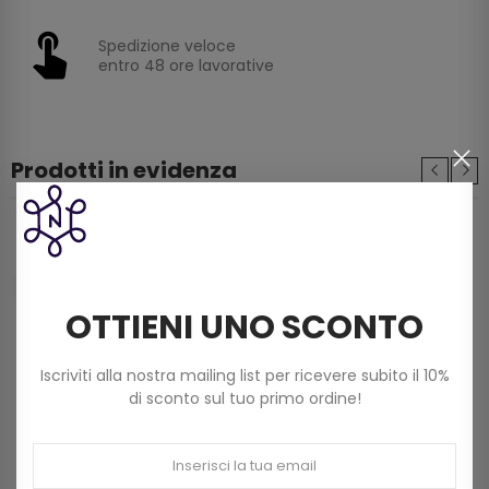
Spedizione veloce
entro 48 ore lavorative
Prodotti in evidenza
Filo Scozia Dmc Babylo (50g) N. 5 Art 147d Col
822 Beige Chiaro
3,60 €
OTTIENI UNO SCONTO
Filato Dmc Revelation Mistolana Multicolor
Iscriviti alla nostra mailing list per ricevere subito il 10%
(150 G) Col 211
di sconto sul tuo primo ordine!
9,00 €