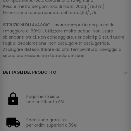
Composizione: 100% Cotone di Giza egiziano
Peso e metro del gomitolo di filato: 200g (780 m)
Dimensione raccomandata del ferro: 1,50/1,75
ISTRUZIONI DI LAVAGGIO: Lavare sempre in acqua calda
(maggiore di 60ºC). Utilizzare molta acqua. Non usare
sbiancanti ottici. Non candeggiare. Per colori più scuri usare
fogli di decolorazione. Non asciugare in asciugatrice.
Asciugare disteso. Stirare ad alta temperatura. Lavaggio a
secco professionale in tetracloroetilene.
DETTAGLI DEL PRODOTTO
Pagamenti sicuri
con certificato SSL
Spedizione gratuita
per ordini superiori a 59€