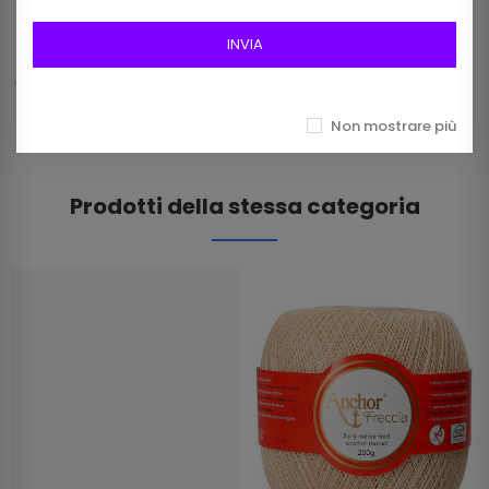
Frangia In Rafia Da 15mm Art 2116/15 Col 01
Bianco
INVIA
12,00 €
Non mostrare più
Prodotti della stessa categoria