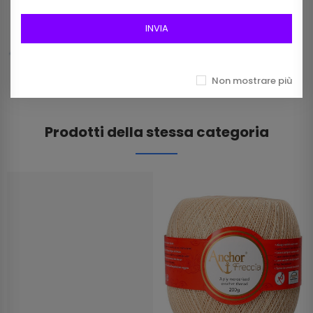
Frangia In Rafia Da 15mm Art 2116/15 Col 01
Bianco
INVIA
12,00 €
Non mostrare più
Prodotti della stessa categoria