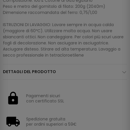
Composizione: 100% Cotone di Giza egiziano
Peso e metro del gomitolo di filato: 200g (2040m)
Dimensione raccomandata del ferro: 0,75/1,00
ISTRUZIONI DI LAVAGGIO: Lavare sempre in acqua calda
(maggiore di 60ºC). Utilizzare molta acqua. Non usare
sbiancanti ottici. Non candeggiare. Per colori più scuri usare
fogli di decolorazione. Non asciugare in asciugatrice.
Asciugare disteso. Stirare ad alta temperatura. Lavaggio a
secco professionale in tetracloroetilene
DETTAGLI DEL PRODOTTO
Pagamenti sicuri
con certificato SSL
Spedizione gratuita
per ordini superiori a 59€