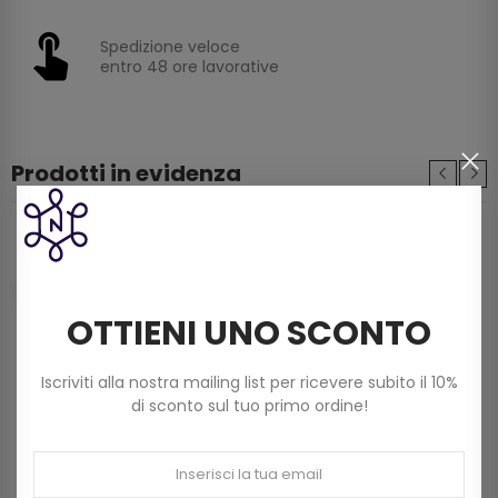
Spedizione veloce
entro 48 ore lavorative
Prodotti in evidenza
Filo Scozia Dmc Babylo (50g) N. 5 Art 147d Col
822 Beige Chiaro
3,60 €
OTTIENI UNO SCONTO
Filato Dmc Revelation Mistolana Multicolor
Iscriviti alla nostra mailing list per ricevere subito il 10%
(150 G) Col 211
di sconto sul tuo primo ordine!
9,00 €