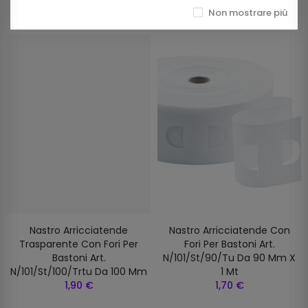
Non mostrare più
Nastro Arricciatende
Nastro Arricciatende Con
Trasparente Con Fori Per
Fori Per Bastoni Art.
Bastoni Art.
N/101/st/90/tu Da 90 Mm X
N/101/st/100/trtu Da 100 Mm
1 Mt
1,90 €
1,70 €