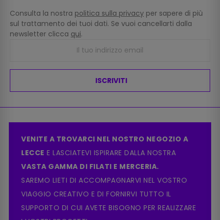
Consulta la nostra
politica sulla privacy
per sapere di più
sul trattamento dei tuoi dati. Se vuoi cancellarti dalla
newsletter clicca
qui
.
ISCRIVITI
VENITE A TROVARCI NEL NOSTRO NEGOZIO A
LECCE
E LASCIATEVI ISPIRARE DALLA NOSTRA
VASTA GAMMA DI FILATI E MERCERIA.
SAREMO LIETI DI ACCOMPAGNARVI NEL VOSTRO
VIAGGIO CREATIVO E DI FORNIRVI TUTTO IL
SUPPORTO DI CUI AVETE BISOGNO PER REALIZZARE