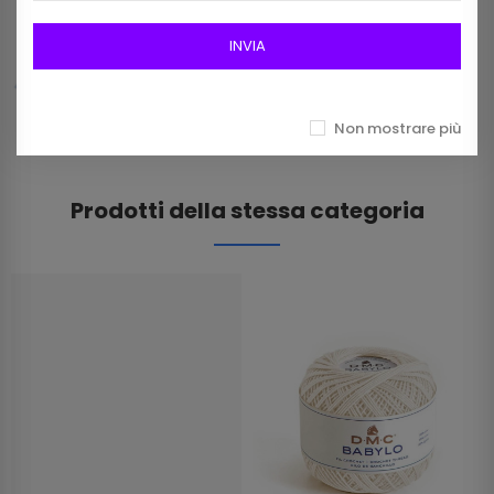
Frangia In Rafia Da 15mm Art 2116/15 Col 01
Bianco
INVIA
12,00 €
Non mostrare più
Prodotti della stessa categoria