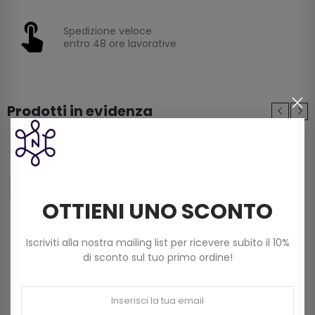
Spedizione veloce
entro 48 ore lavorative
Prodotti in evidenza
Filo Scozia Dmc Babylo (50g) N. 5 Art 147d Col
822 Beige Chiaro
3,60 €
OTTIENI UNO SCONTO
Filato Dmc Revelation Mistolana Multicolor
Iscriviti alla nostra mailing list per ricevere subito il 10%
(150 G) Col 211
di sconto sul tuo primo ordine!
9,00 €