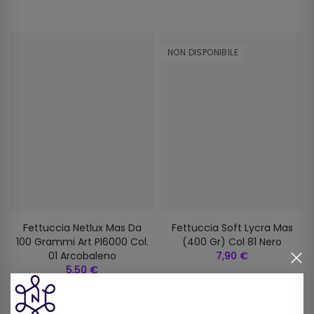
NON DISPONIBILE
Fettuccia Netlux Mas Da
Fettuccia Soft Lycra Mas
100 Grammi Art Pl6000 Col.
(400 Gr) Col 81 Nero
01 Arcobaleno
7,90 €
5,50 €