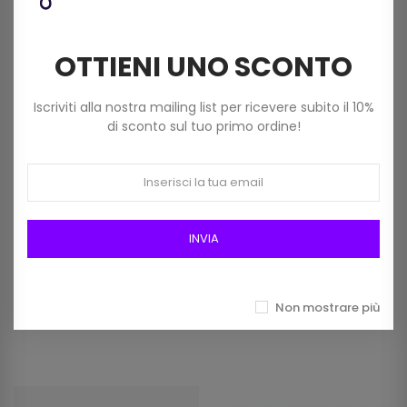
NON DISPONIBILE
NON DISPONIBILE
OTTIENI UNO SCONTO
Iscriviti alla nostra mailing list per ricevere subito il 10%
di sconto sul tuo primo ordine!
INVIA
Fettuccia Netlux Mas Da
Fettuccia Lamè Silk & Bag
100 Grammi Art Pl6000 Col.
(100 Gr) Color 009
67 Blu
Arancione
Non mostrare più
5,50 €
4,50 €