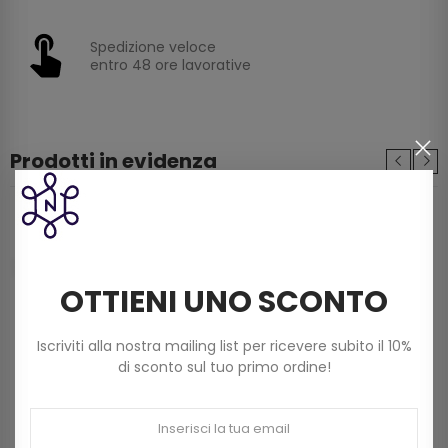
Spedizione veloce
entro 48 ore lavorative
Prodotti in evidenza
Filo Scozia Dmc Babylo (50g) N. 5 Art 147d Col
822 Beige Chiaro
3,60 €
OTTIENI UNO SCONTO
Filato Dmc Revelation Mistolana Multicolor
Iscriviti alla nostra mailing list per ricevere subito il 10%
(150 G) Col 211
di sconto sul tuo primo ordine!
9,00 €