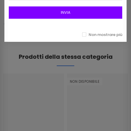
Frangia In Rafia Da 15mm Art 2116/15 Col 01
Bianco
INVIA
12,00 €
Non mostrare più
Prodotti della stessa categoria
NON DISPONIBILE