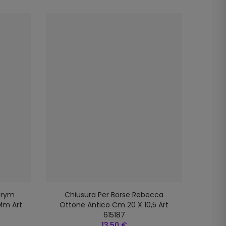
 Prym
Chiusura Per Borse Rebecca
Chius
Mm Art
Ottone Antico Cm 20 X 10,5 Art
20 X
615187
13,50 €