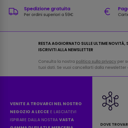
Spedizione gratuita
Paga
Per ordini superiori a 59€
Carte
RESTA AGGIORNATO SULLE ULTIME NOVITÀ, S
ISCRIVITI ALLA NEWSLETTER
Consulta la nostra
politica sulla privacy
per s
tuoi dati. Se vuoi cancellarti dalla newsletter
VENITE A TROVARCI NEL NOSTRO
NEGOZIO A LECCE
E LASCIATEVI
ISPIRARE DALLA NOSTRA
VASTA
DOVE TROVAR
GAMMA DI FILATI E MERCERIA.