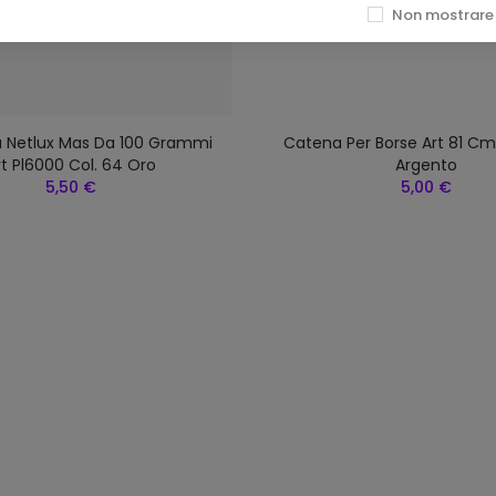
Non mostrare 
a Netlux Mas Da 100 Grammi
Catena Per Borse Art 81 Cm 
rt Pl6000 Col. 64 Oro
Argento
5,50 €
5,00 €