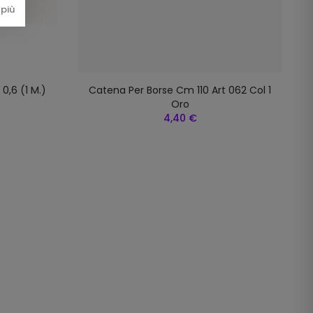
più
0,6 (1 M.)
Catena Per Borse Cm 110 Art 062 Col 1
Oro
4,40 €