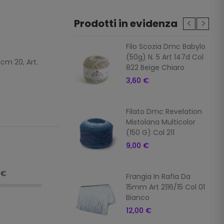
Prodotti in evidenza
ia In Rafia Da
Filo Scozia Dmc Babylo
Art 2116/15 Col 7
(50g) N. 5 Art 147d Col
 cm 20, Art.
822 Beige Chiaro
 €
3,60 €
ia In Rafia Da
Filato Dmc Revelation
Art 2116/15 Col 16
Mistolana Multicolor
o
(150 G) Col 211
 €
9,00 €
9€
ia In Rafia
Frangia In Rafia Da
ale Da 15mm Art
15mm Art 2116/15 Col 01
5 Col 10 Giallo
Bianco
 €
12,00 €