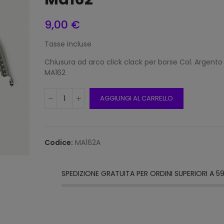
9,00 €
Tasse incluse
Frang
15mm 
Chiusura ad arco click clack per borse Col. Argento
Beige
MA162
12,00
AGGIUNGI AL CARRELLO
Frang
15mm 
Grigi
Codice:
MA162A
12,00
SPEDIZIONE GRATUITA PER ORDINI SUPERIORI A 5
Frang
Natur
2116/1
12,00