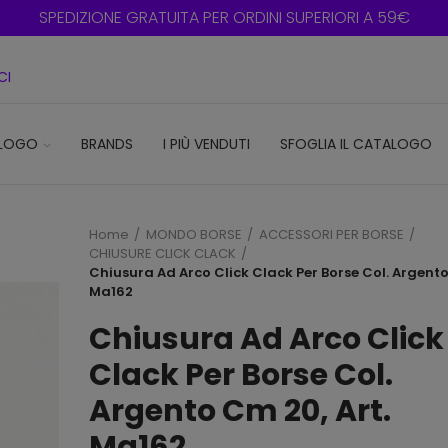
SPEDIZIONE GRATUITA PER ORDINI SUPERIORI A 59€
CI
LOGO
BRANDS
I PIÙ VENDUTI
SFOGLIA IL CATALOGO
Home
MONDO BORSE
ACCESSORI PER BORSE
CHIUSURE CLICK CLACK
Chiusura Ad Arco Click Clack Per Borse Col. Argento
Ma162
Chiusura Ad Arco Click
Clack Per Borse Col.
Argento Cm 20, Art.
Ma162