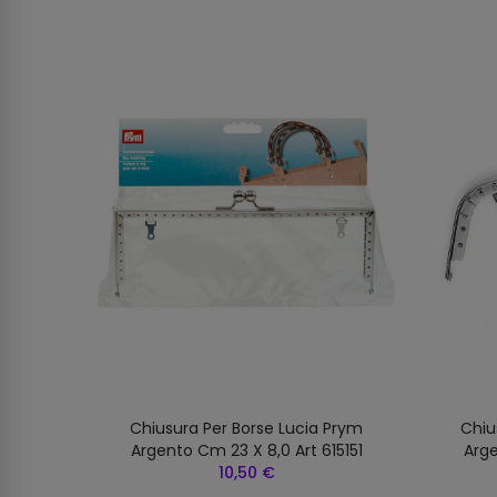
Prym
Chiusura Per Borse Lucia Prym
Chiu
68
Argento Cm 23 X 8,0 Art 615151
Arge
10,50 €