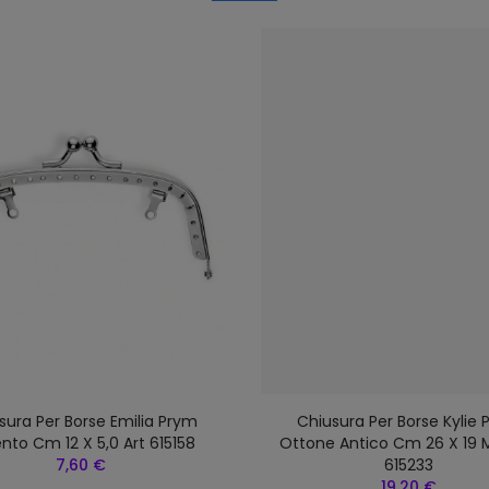
sura Per Borse Emilia Prym
Chiusura Per Borse Kylie
nto Cm 12 X 5,0 Art 615158
Ottone Antico Cm 26 X 19 
7,60 €
615233
19,20 €