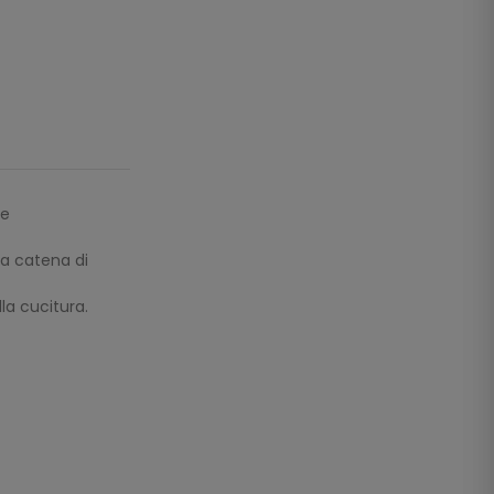
te
na catena di
lla cucitura.