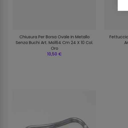
Chiusura Per Borsa Ovale In Metallo
Fettucci
Senza Buchi Art. Ma164 Cm 24 X 10 Col.
A
Oro
10,50 €