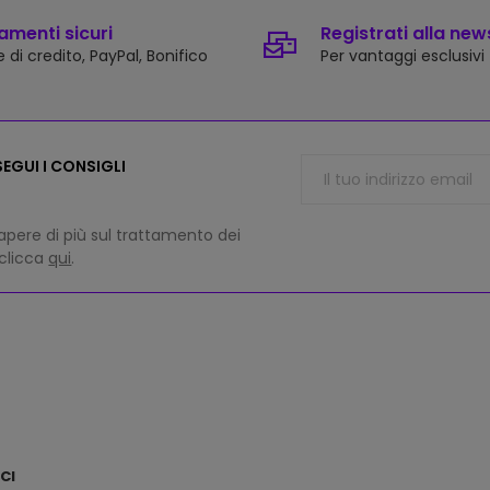
menti sicuri
Registrati alla new
 di credito, PayPal, Bonifico
Per vantaggi esclusivi
EGUI I CONSIGLI
apere di più sul trattamento dei
 clicca
qui
.
CI