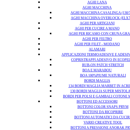
AGHI LANA
AGHI MACCHINA
AGHI MACCHINA CASALINGA (130/7
AGHI MACCHINA OVERLOCK (ELX7
AGHI PER ARTIGIANI
AGHI PER CUCIRE A MANO
AGHI PER RICAMO CON CRUNA GR
AGHI PER FELTRO
AGHI PER FILET - MODANO
ALAMARI
APPLICAZIONI TERMOADESIVE E ADESI
COPRISTRAPPI ADESIVO IN ECOPE
RUB-ON PATCH STRETCH
BOA E MARABOU
BOA 100%PIUME NATURALI
BORDI MAGLIA
134 BORDI MAGLIA MARBET IN ACRI
130 BORDI MAGLIA SUPER MISTOL
BORDI PER POLSI E GAMBALI COTONE
BOTTONI ED ACCESSORI
BOTTONI COLOR SNAPS PRYM
BOTTONI DA RICOPRIRE
BOTTONI AUTOMATICI DA CUCIR
VARIO CREATIVE TOOL
BOTTONI A PRESSIONE ANORAK P