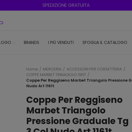
SPEDIZIONE GRATUITA PER ORDINI SUPERIORI
CI
LOGO
BRANDS
I PIÙ VENDUTI
SFOGLIA IL CATALOGO
Home
MERCERIA
ACCESSORI PER CORSETTERIA
COPPE MARBET TRINAGOLO 1161T
Coppe Per Reggiseno Marbet Triangolo Pressione G
Nudo Art 1161t
Coppe Per Reggiseno
Marbet Triangolo
Pressione Graduale Tg
3 Col Nudo Art 1161t