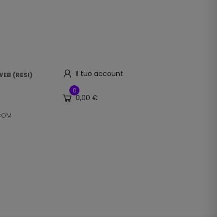
Il tuo account
EB (RESI)
0
0,00 €
.COM