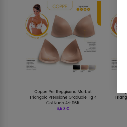
rbet
Coppe Per Reggiseno Marbet
Cop
e Tg 1
Triangolo Pressione Graduale Tg 4
Triang
Col Nudo Art 1161t
6,50 €