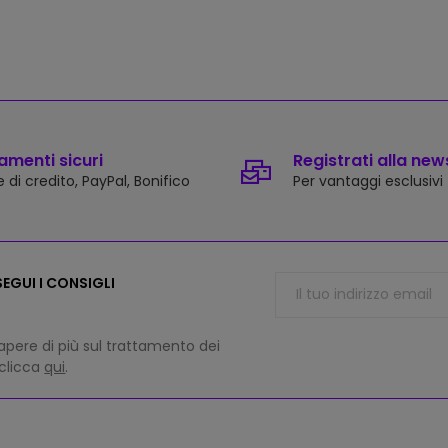
menti sicuri
Registrati alla new
 di credito, PayPal, Bonifico
Per vantaggi esclusivi
EGUI I CONSIGLI
apere di più sul trattamento dei
 clicca
qui
.