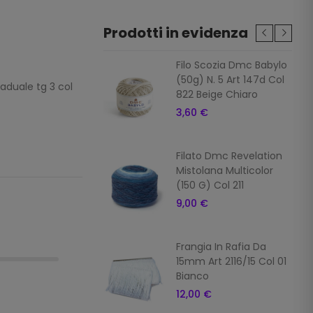
Prodotti in evidenza
ia In Rafia Da
Filo Scozia Dmc Babylo
Art 2116/15 Col 7
(50g) N. 5 Art 147d Col
aduale tg 3 col
822 Beige Chiaro
 €
3,60 €
ia In Rafia Da
Filato Dmc Revelation
Art 2116/15 Col 16
Mistolana Multicolor
o
(150 G) Col 211
 €
9,00 €
ia In Rafia
Frangia In Rafia Da
ale Da 15mm Art
15mm Art 2116/15 Col 01
5 Col 10 Giallo
Bianco
 €
12,00 €