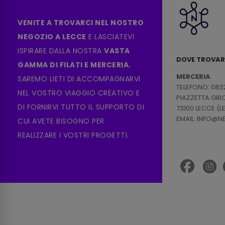
VENITE A TROVARCI NEL NOSTRO
NEGOZIO A LECCE
E LASCIATEVI
ISPIRARE DALLA NOSTRA
VASTA
DOVE TROVAR
GAMMA DI FILATI E MERCERIA.
MERCERIA
SAREMO LIETI DI ACCOMPAGNARVI
TELEFONO: 083
NEL VOSTRO VIAGGIO CREATIVO E
PIAZZETTA GI
DI FORNIRVI TUTTO IL SUPPORTO DI
73100 LECCE (L
EMAIL: INFO@
CUI AVETE BISOGNO PER
REALIZZARE I VOSTRI PROGETTI.