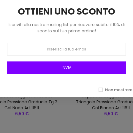
OTTIENI UNO SCONTO
Iscriviti alla nostra mailing list per ricevere subito il 10% di
sconto sul tuo primo ordine!
INVIA
Non mostrare 
pe Per Reggiseno Marbet
Coppe Per Reggiseno Ma
olo Pressione Graduale Tg 2
Triangolo Pressione Gradua
Col Nudo Art 1161t
Col Bianco Art 1161t
6,50 €
6,50 €