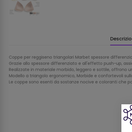
Descrizi
Coppe per reggiseno triangolari Marbet spessore differenzi
Grazie allo spessore differenziato e all'effetto push-up, ass
Realizzate in materiale morbido, leggero e sottile, offrono u
Modello a triangolo ergonomico, Morbide e confortevoli sulla 
Le coppe sono esenti da sostanze nocive e coloranti che po