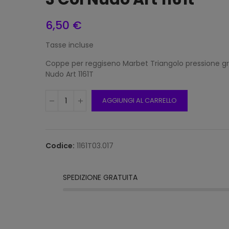
6,50 €
Tasse incluse
Frang
15mm 
Coppe per reggiseno Marbet Triangolo pressione gr
Beige
Nudo Art 1161T
12,00
AGGIUNGI AL CARRELLO
Frang
15mm 
Grigi
Codice:
1161T03.017
12,00
SPEDIZIONE GRATUITA PER ORDINI SUPERIORI
Frang
Natur
2116/1
12,00