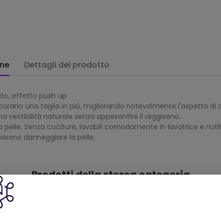
one
Dettagli del prodotto
ato, effetto push up
icurano una taglia in più, migliorando notevolmente l'aspetto di o
na vestibilità naturale senza appesantire il reggiseno.
pelle, Senza cuciture, lavabili comodamente in lavatrice e riutiliz
ssono danneggiare la pelle.
Prodotti della stessa categoria