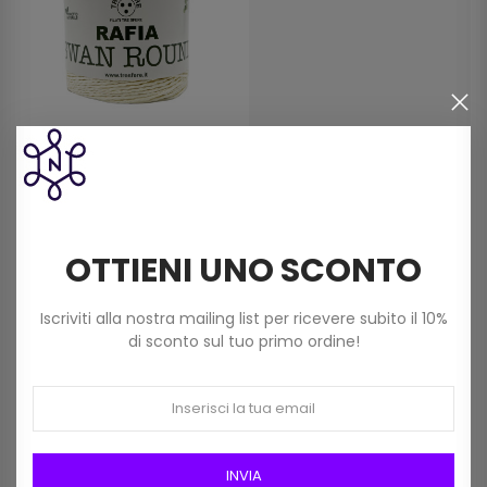
Rafia Swan Round, Rafia
Manici In Legno Cm 40 (1
Naturale (150gr) Col.panna
Coppia) Art 30350
5,90 €
6,50 €
OTTIENI UNO SCONTO
Iscriviti alla nostra mailing list per ricevere subito il 10%
di sconto sul tuo primo ordine!
NON DISPONIBILE
INVIA