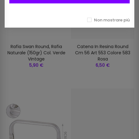
Non mostrare più
Rafia Swan Round, Rafia
Catena In Resina Round
Naturale (150gr) Col. Verde
Cm 56 Art 553 Colore 583
Vintage
Rosa
5,90 €
6,50 €