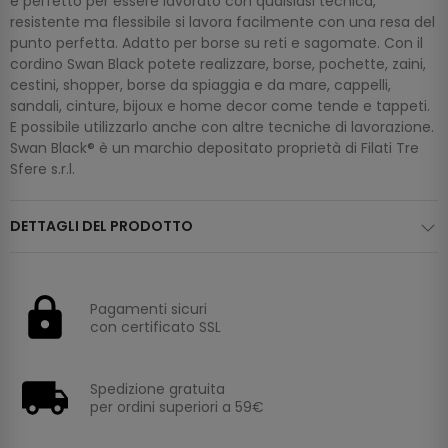
è perfetto per essere lavorato con qualsiasi tecnica,
resistente ma flessibile si lavora facilmente con una resa del
punto perfetta. Adatto per borse su reti e sagomate. Con il
cordino Swan Black potete realizzare, borse, pochette, zaini,
cestini, shopper, borse da spiaggia e da mare, cappelli,
sandali, cinture, bijoux e home decor come tende e tappeti.
E possibile utilizzarlo anche con altre tecniche di lavorazione.
Swan Black® è un marchio depositato proprietà di Filati Tre
Sfere s.r.l.
DETTAGLI DEL PRODOTTO
Pagamenti sicuri
con certificato SSL
Spedizione gratuita
per ordini superiori a 59€