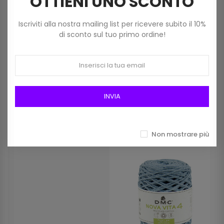
OTTIENI UNO SCONTO
Iscriviti alla nostra mailing list per ricevere subito il 10%
di sconto sul tuo primo ordine!
Cordino Nova Vita 4 Dmc
Cordino Nova Vita 4
Colore 01 Panna
Metallic Dmc Colore 311
9,80 €
Beige
INVIA
11,90 €
Non mostrare più