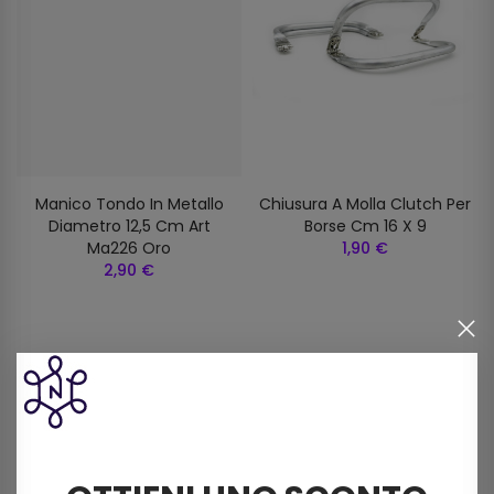
Manico Tondo In Metallo
Chiusura A Molla Clutch Per
Diametro 12,5 Cm Art
Borse Cm 16 X 9
Ma226 Oro
1,90 €
2,90 €