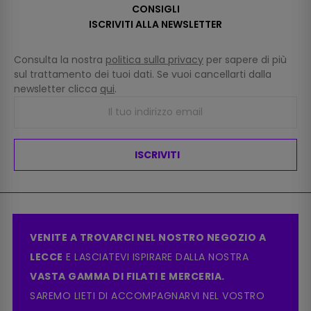
CONSIGLI
ISCRIVITI ALLA NEWSLETTER
Consulta la nostra
politica sulla privacy
per sapere di più
sul trattamento dei tuoi dati. Se vuoi cancellarti dalla
newsletter clicca
qui
.
ISCRIVITI
VENITE A TROVARCI NEL NOSTRO NEGOZIO A
LECCE
E LASCIATEVI ISPIRARE DALLA NOSTRA
VASTA GAMMA DI FILATI E MERCERIA.
SAREMO LIETI DI ACCOMPAGNARVI NEL VOSTRO