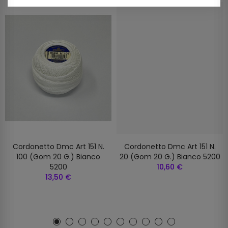
Cordonetto Dmc Art 151 N.
Cordonetto Dmc Art 151 N.
100 (gom 20 G.) Bianco
20 (gom 20 G.) Bianco 5200
5200
10,60 €
13,50 €