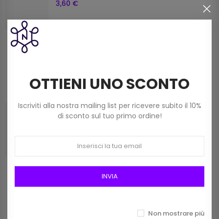
3,60 €
Filato Dmc Revelation Mistolana Multicolor
(150 G) Col 211
9,00 €
OTTIENI UNO SCONTO
Iscriviti alla nostra mailing list per ricevere subito il 10%
Frangia In Rafia Da 15mm Art 2116/15 Col 01
di sconto sul tuo primo ordine!
Bianco
12,00 €
INVIA
Prodotti della stessa categoria
Non mostrare più