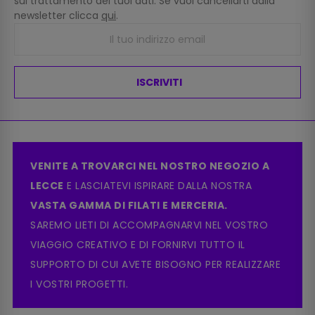
sul trattamento dei tuoi dati. Se vuoi cancellarti dalla
newsletter clicca
qui
.
ISCRIVITI
VENITE A TROVARCI NEL NOSTRO NEGOZIO A
LECCE
E LASCIATEVI ISPIRARE DALLA NOSTRA
VASTA GAMMA DI FILATI E MERCERIA.
SAREMO LIETI DI ACCOMPAGNARVI NEL VOSTRO
VIAGGIO CREATIVO E DI FORNIRVI TUTTO IL
SUPPORTO DI CUI AVETE BISOGNO PER REALIZZARE
I VOSTRI PROGETTI.