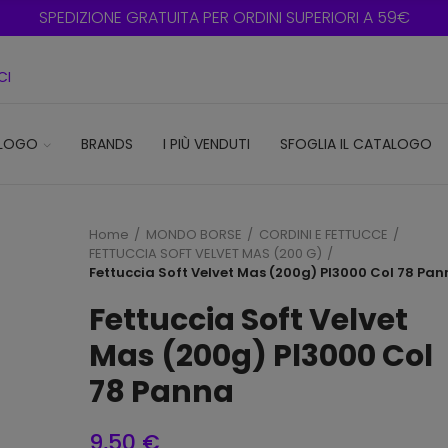
SPEDIZIONE GRATUITA PER ORDINI SUPERIORI A 59€
CI
LOGO
BRANDS
I PIÙ VENDUTI
SFOGLIA IL CATALOGO
Home
MONDO BORSE
CORDINI E FETTUCCE
FETTUCCIA SOFT VELVET MAS (200 G)
Fettuccia Soft Velvet Mas (200g) Pl3000 Col 78 Pa
Fettuccia Soft Velvet
Mas (200g) Pl3000 Col
78 Panna
9,50 €