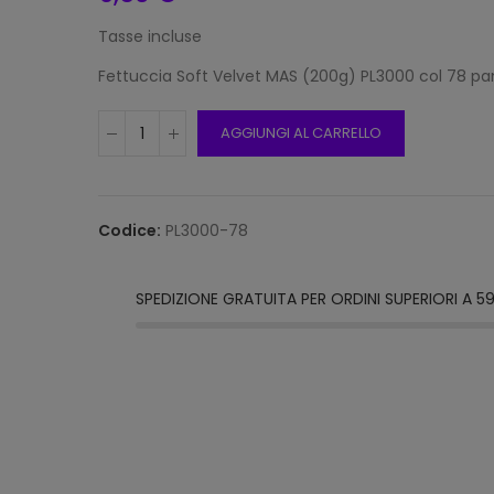
Tasse incluse
Fettuccia Soft Velvet MAS (200g) PL3000 col 78 p
Frang
15mm 
AGGIUNGI AL CARRELLO
Beige
12,00
Codice:
PL3000-78
Frang
15mm 
Grigi
SPEDIZIONE GRATUITA PER ORDINI SUPERIORI A 5
12,00
Frang
Natur
2116/1
12,00