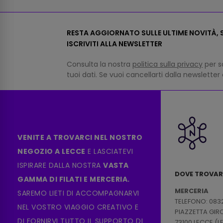
RESTA AGGIORNATO SULLE ULTIME NOVITÀ, S
ISCRIVITI ALLA NEWSLETTER
Consulta la nostra
politica sulla privacy
per s
tuoi dati. Se vuoi cancellarti dalla newsletter
VENITE A TROVARCI NEL NOSTRO
NEGOZIO A LECCE
E LASCIATEVI
ISPIRARE DALLA NOSTRA
VASTA
DOVE TROVAR
GAMMA DI FILATI E MERCERIA.
MERCERIA
SAREMO LIETI DI ACCOMPAGNARVI
TELEFONO: 083
NEL VOSTRO VIAGGIO CREATIVO E
PIAZZETTA GI
DI FORNIRVI TUTTO IL SUPPORTO DI
73100 LECCE (L