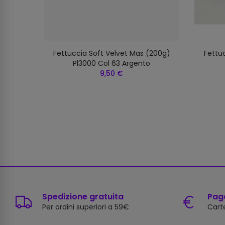
(200g)
Fettuccia Soft Velvet Mas (200g)
Fettu
Pl3000 Col 63 Argento
9,50 €
Spedizione gratuita
Paga
Per ordini superiori a 59€
Carte