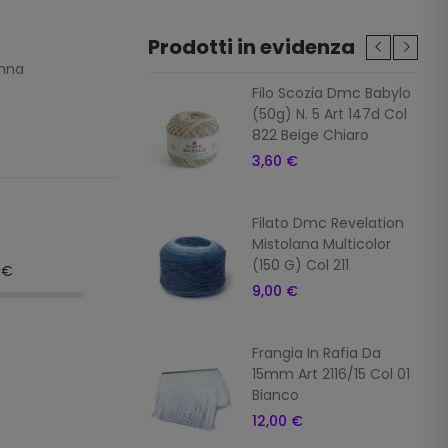
Prodotti in evidenza
anna
ia In Rafia Da
Filo Scozia Dmc Babylo
Art 2116/15 Col 7
(50g) N. 5 Art 147d Col
822 Beige Chiaro
 €
3,60 €
ia In Rafia Da
Filato Dmc Revelation
Art 2116/15 Col 16
Mistolana Multicolor
o
(150 G) Col 211
9€
 €
9,00 €
ia In Rafia
Frangia In Rafia Da
ale Da 15mm Art
15mm Art 2116/15 Col 01
5 Col 10 Giallo
Bianco
 €
12,00 €