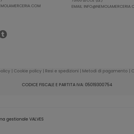
73100 LECCE (LE)
NEMOLAMERCERIA.COM
EMAIL: INFO@NEMOLAMERCERIA
policy
|
Cookie policy
|
Resi e spedizioni
|
Metodi di pagamento
|
C
CODICE FISCALE E PARTITA IVA: 05019300754
ma gestionale VALVES