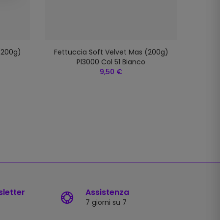
(200g)
Fettuccia Soft Velvet Mas (200g)
Fettu
Pl3000 Col 51 Bianco
9,50 €
sletter
Assistenza
7 giorni su 7