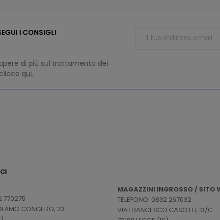
EGUI I CONSIGLI
apere di più sul trattamento dei
 clicca
qui
.
CI
MAGAZZINI INGROSSO / SITO W
2 770275
TELEFONO: 0832 267032
ROLAMO CONGEDO, 23
VIA FRANCESCO CASOTTI, 13/C
E)