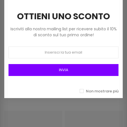
NON DISPONIBILE
OTTIENI UNO SCONTO
Iscriviti alla nostra mailing list per ricevere subito il 10%
di sconto sul tuo primo ordine!
INVIA
Filato Ciniglia Bim Bum Bam
Silke Estate 100% Cotone
Centro Filati Col 22 Beige
Makò Egitto Colore 911
5,00 €
Panna
2,70 €
Non mostrare più