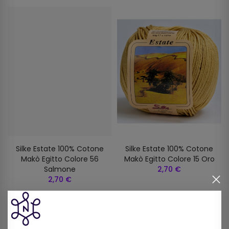
Silke Estate 100% Cotone
Silke Estate 100% Cotone
Makò Egitto Colore 56
Makò Egitto Colore 15 Oro
Salmone
2,70 €
2,70 €