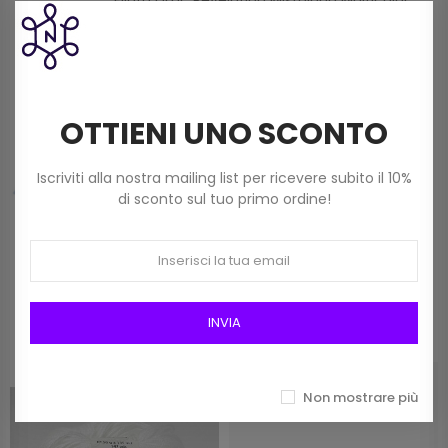
Filato Dmc Revelation Mistolana Multicolor
(150 G) Col 211
9,00 €
OTTIENI UNO SCONTO
Frangia In Rafia Da 15mm Art 2116/15 Col 01
Bianco
12,00 €
Iscriviti alla nostra mailing list per ricevere subito il 10%
di sconto sul tuo primo ordine!
Prodotti della stessa categoria
INVIA
Non mostrare più