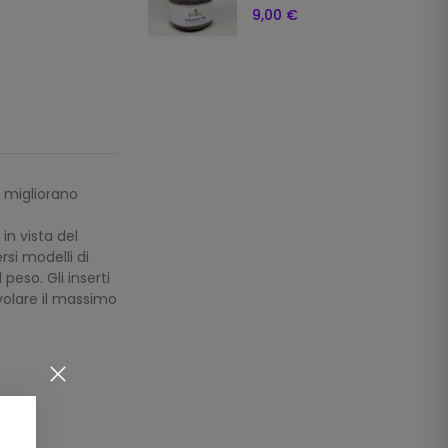
9,00 €
e migliorano
in vista del
rsi modelli di
eso. Gli inserti
evolare il massimo