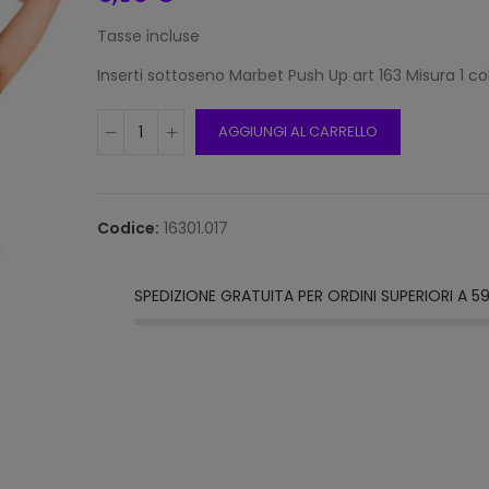
Tasse incluse
Inserti sottoseno Marbet Push Up art 163 Misura 1 c
Filat
Misto
AGGIUNGI AL CARRELLO
(150 
9,00
Codice:
16301.017
Filat
Misto
(150 
SPEDIZIONE GRATUITA PER ORDINI SUPERIORI A 5
9,00
Filat
Misto
(150 
9,00