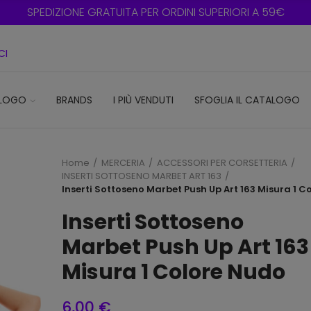
SPEDIZIONE GRATUITA PER ORDINI SUPERIORI A 59€
CI
LOGO
BRANDS
I PIÙ VENDUTI
SFOGLIA IL CATALOGO
Home
MERCERIA
ACCESSORI PER CORSETTERIA
INSERTI SOTTOSENO MARBET ART 163
Inserti Sottoseno Marbet Push Up Art 163 Misura 1 C
Inserti Sottoseno
Marbet Push Up Art 163
Misura 1 Colore Nudo
6,00 €