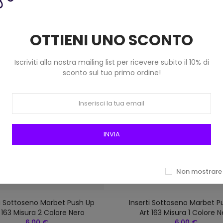
OTTIENI UNO SCONTO
Iscriviti alla nostra mailing list per ricevere subito il 10% di
sconto sul tuo primo ordine!
INVIA
Non mostrare 
ti Sottoseno Marbet Push Up
Inserti Sottoseno Marbet P
 163 Misura 2 Colore Nero
Art 163 Misura 1 Colore N
6,00 €
6,00 €