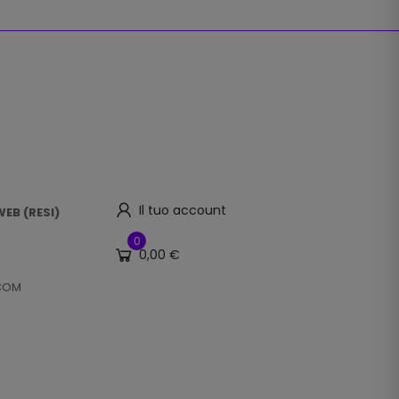
Il tuo account
EB (RESI)
0
0,00 €
.COM