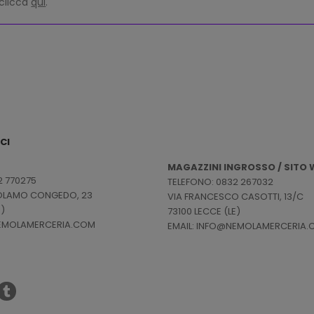
 clicca
qui
.
CI
MAGAZZINI INGROSSO / SITO W
2 770275
TELEFONO: 0832 267032
ROLAMO CONGEDO, 23
VIA FRANCESCO CASOTTI, 13/C
E)
73100 LECCE (LE)
NEMOLAMERCERIA.COM
EMAIL: INFO@NEMOLAMERCERIA