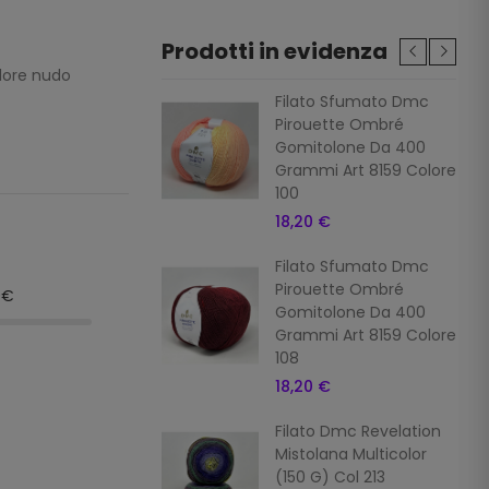
Prodotti in evidenza
olore nudo
o Dmc Revelation
Filato Sfumato Dmc
lana Multicolor
Pirouette Ombré
G) Col 214
Gomitolone Da 400
Grammi Art 8159 Colore
 €
100
18,20 €
o Dmc Revelation
lana Multicolor
Filato Sfumato Dmc
G) Col 215
Pirouette Ombré
9€
Gomitolone Da 400
 €
Grammi Art 8159 Colore
108
o Dmc Revelation
18,20 €
lana Multicolor
G) Col 216
Filato Dmc Revelation
Mistolana Multicolor
 €
(150 G) Col 213