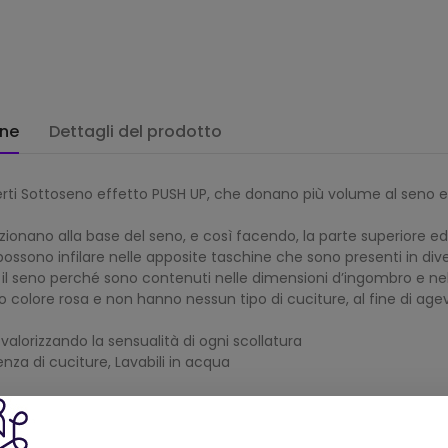
one
Dettagli del prodotto
nserti Sottoseno effetto PUSH UP, che donano più volume al seno 
izionano alla base del seno, e così facendo, la parte superiore ed 
ossono infilare nelle apposite taschine che sono presenti in dive
 seno perché sono contenuti nelle dimensioni d’ingombro e nel p
to colore rosa e non hanno nessun tipo di cuciture, al fine di ag
, valorizzando la sensualità di ogni scollatura
enza di cuciture, Lavabili in acqua
Prodotti della stessa categoria