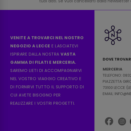
tuoi dati. Se vuoi cancellarti dalla newsletter
VENITE A TROVARCI NEL NOSTRO
NEGOZIO A LECCE
E LASCIATEVI
ISPIRARE DALLA NOSTRA
VASTA
DOVE TROVAR
GAMMA DI FILATI E MERCERIA.
MERCERIA
SAREMO LIETI DI ACCOMPAGNARVI
TELEFONO: 083
NEL VOSTRO VIAGGIO CREATIVO E
PIAZZETTA GI
DI FORNIRVI TUTTO IL SUPPORTO DI
73100 LECCE (L
EMAIL: INFO@
CUI AVETE BISOGNO PER
REALIZZARE I VOSTRI PROGETTI.