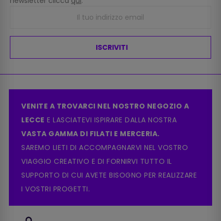
newsletter clicca
qui
.
ISCRIVITI
VENITE A TROVARCI NEL NOSTRO NEGOZIO A
LECCE
E LASCIATEVI ISPIRARE DALLA NOSTRA
VASTA GAMMA DI FILATI E MERCERIA.
SAREMO LIETI DI ACCOMPAGNARVI NEL VOSTRO
VIAGGIO CREATIVO E DI FORNIRVI TUTTO IL
SUPPORTO DI CUI AVETE BISOGNO PER REALIZZARE
I VOSTRI PROGETTI.