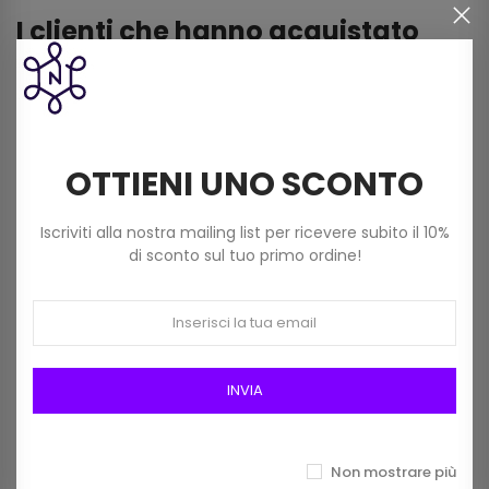
I clienti che hanno acquistato
questo prodotto hanno
comprato anche:
OTTIENI UNO SCONTO
Iscriviti alla nostra mailing list per ricevere subito il 10%
di sconto sul tuo primo ordine!
INVIA
Chiusura Magnetica -
Chiusura Magnetica -
Bottone Calamita Per Borse
Bottone Calamita Per Borse
Non mostrare più
Ff439 Mm 15 Argento
Ff439 Mm 15 Oro