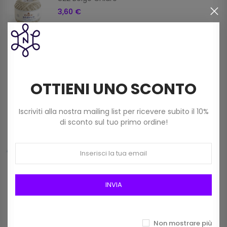
3,60 €
Filato Dmc Revelation Mistolana Multicolor
(150 G) Col 211
9,00 €
OTTIENI UNO SCONTO
Iscriviti alla nostra mailing list per ricevere subito il 10%
Frangia In Rafia Da 15mm Art 2116/15 Col 01
di sconto sul tuo primo ordine!
Bianco
12,00 €
INVIA
Prodotti della stessa categoria
Non mostrare più