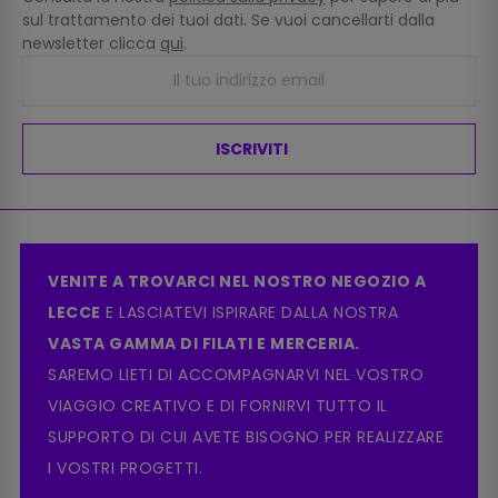
sul trattamento dei tuoi dati. Se vuoi cancellarti dalla
newsletter clicca
qui
.
ISCRIVITI
VENITE A TROVARCI NEL NOSTRO NEGOZIO A
LECCE
E LASCIATEVI ISPIRARE DALLA NOSTRA
VASTA GAMMA DI FILATI E MERCERIA.
SAREMO LIETI DI ACCOMPAGNARVI NEL VOSTRO
VIAGGIO CREATIVO E DI FORNIRVI TUTTO IL
SUPPORTO DI CUI AVETE BISOGNO PER REALIZZARE
I VOSTRI PROGETTI.