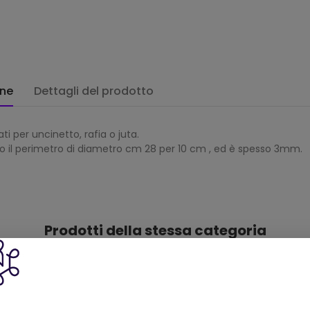
one
Dettagli del prodotto
i per uncinetto, rafia o juta.
ungo il perimetro di diametro cm 28 per 10 cm , ed è spesso 3mm.
Prodotti della stessa categoria