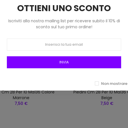
OTTIENI UNO SCONTO
Iscriviti alla nostra mailing list per ricevere subito il 10% di
sconto sul tuo primo ordine!
INVIA
Non mostrare 
Rettangolare Per Borsa Con
Fondo Rettangolare Per Bo
i Cm 28 Per 10 Ma136 Colore
Piedini Cm 28 Per 10 Ma136
Marrone
Beige
7,50 €
7,50 €