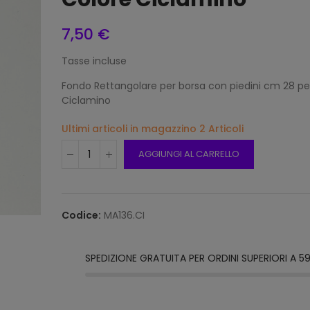
7,50 €
Tasse incluse
Frang
15mm 
Fondo Rettangolare per borsa con piedini cm 28 pe
Beige
Ciclamino
12,00
Ultimi articoli in magazzino
2 Articoli
AGGIUNGI AL CARRELLO
Frang
15mm 
Grigi
12,00
Codice:
MA136.CI
Frang
SPEDIZIONE GRATUITA PER ORDINI SUPERIORI A 5
Natur
2116/1
12,00