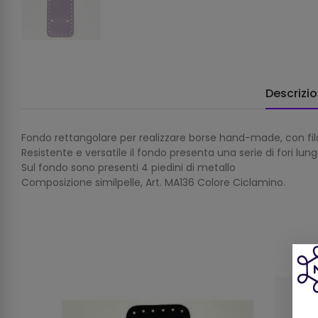
Descrizi
Fondo rettangolare per realizzare borse hand-made, con filat
Resistente e versatile il fondo presenta una serie di fori l
Sul fondo sono presenti 4 piedini di metallo
Composizione similpelle, Art. MA136 Colore Ciclamino.