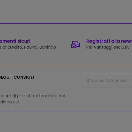
menti sicuri
Registrati alla new
 di credito, PayPal, Bonifico
Per vantaggi esclusivi
EGUI I CONSIGLI
apere di più sul trattamento dei
 clicca
qui
.