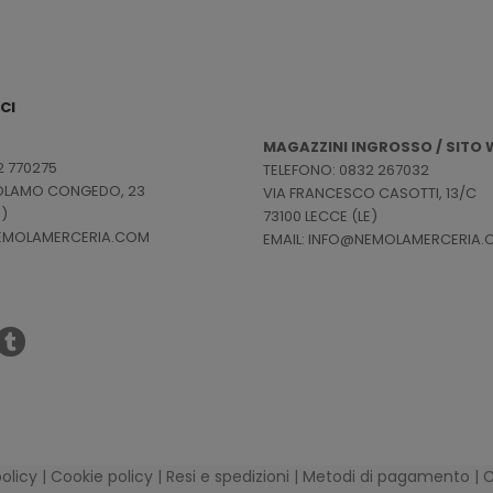
CI
MAGAZZINI INGROSSO / SITO W
2 770275
TELEFONO: 0832 267032
ROLAMO CONGEDO, 23
VIA FRANCESCO CASOTTI, 13/C
E)
73100 LECCE (LE)
NEMOLAMERCERIA.COM
EMAIL: INFO@NEMOLAMERCERIA
policy
|
Cookie policy
|
Resi e spedizioni
|
Metodi di pagamento
|
C