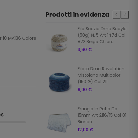
Prodotti in evidenza
ia In Rafia Da
Filo Scozia Dmc Babylo
Art 2116/15 Col 7
(50g) N. 5 Art 147d Col
r 10 MA136 Colore
822 Beige Chiaro
 €
3,60 €
ia In Rafia Da
Filato Dmc Revelation
Art 2116/15 Col 16
Mistolana Multicolor
o
(150 G) Col 211
 €
9,00 €
ia In Rafia
Frangia In Rafia Da
9€
ale Da 15mm Art
15mm Art 2116/15 Col 01
5 Col 10 Giallo
Bianco
 €
12,00 €