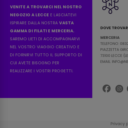
VENITE A TROVARCI NEL NOSTRO
NEGOZIO A LECCE
E LASCIATEVI
ISPIRARE DALLA NOSTRA
VASTA
DOVE TROVAR
GAMMA DI FILATI E MERCERIA.
MERCERIA
SAREMO LIETI DI ACCOMPAGNARVI
TELEFONO: 083
NEL VOSTRO VIAGGIO CREATIVO E
PIAZZETTA GI
DI FORNIRVI TUTTO IL SUPPORTO DI
73100 LECCE (L
EMAIL: INFO@
CUI AVETE BISOGNO PER
REALIZZARE I VOSTRI PROGETTI.
Privacy 