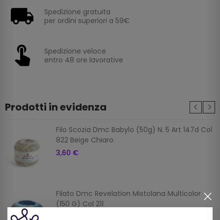
Spedizione gratuita
per ordini superiori a 59€
Spedizione veloce
entro 48 ore lavorative
Prodotti in evidenza
Filo Scozia Dmc Babylo (50g) N. 5 Art 147d Col
822 Beige Chiaro
3,60 €
Filato Dmc Revelation Mistolana Multicolor
(150 G) Col 211
9,00 €