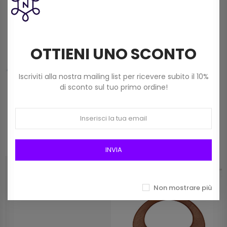
Frangia In Rafia Da 15mm Art 2116/15 Col 01
OTTIENI UNO SCONTO
Bianco
12,00 €
Iscriviti alla nostra mailing list per ricevere subito il 10%
di sconto sul tuo primo ordine!
Prodotti della stessa categoria
INVIA
Non mostrare più