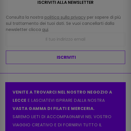
ISCRIVITI ALLA NEWSLETTER
Consulta la nostra
politica sulla privacy
per sapere di più
sul trattamento dei tuoi dati. Se vuoi cancellarti dalla
newsletter clicca
qui
.
ISCRIVITI
VENITE A TROVARCI NEL NOSTRO NEGOZIO A
LECCE
E LASCIATEVI ISPIRARE DALLA NOSTRA
VASTA GAMMA DI FILATI E MERCERIA.
SAREMO LIETI DI ACCOMPAGNARVI NEL VOSTRO
VIAGGIO CREATIVO E DI FORNIRVI TUTTO IL