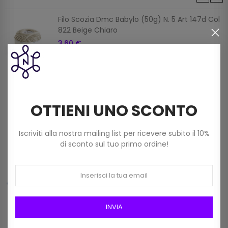
Filo Scozia Dmc Babylo (50g) N. 5 Art 147d Col
822 Beige Chiaro
3,60 €
Filato Dmc Revelation Mistolana Multicolor
(150 G) Col 211
OTTIENI UNO SCONTO
9,00 €
Iscriviti alla nostra mailing list per ricevere subito il 10%
di sconto sul tuo primo ordine!
Frangia In Rafia Da 15mm Art 2116/15 Col 01
Bianco
12,00 €
INVIA