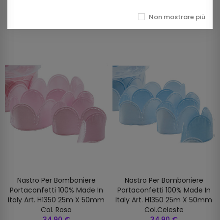
Prodotti della stessa categoria
Non mostrare più
Nastro Per Bomboniere
Nastro Per Bomboniere
Portaconfetti 100% Made In
Portaconfetti 100% Made In
Italy Art. H1350 25m X 50mm
Italy Art. H1350 25m X 50mm
Col. Rosa
Col.celeste
34,90 €
34,90 €