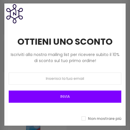
Chiusura A Molla Per Borse Cm 20 X 9
2,50 €
OTTIENI UNO SCONTO
Chiusura A Molla Clutch Per Borse Cm 18 X 8,5
2,50 €
Iscriviti alla nostra mailing list per ricevere subito il 10%
di sconto sul tuo primo ordine!
Prodotti della stessa categoria
INVIA
Non mostrare più