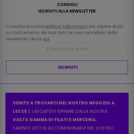
CONSIGLI
ISCRIVITI ALLA NEWSLETTER
Consulta la nostra
politica sulla privacy
per sapere di più
sul trattamento dei tuoi dati. Se vuoi cancellarti dalla
newsletter clicca
qui
.
ISCRIVITI
VENITE A TROVARCI NEL NOSTRO NEGOZIO A
LECCE
E LASCIATEVI ISPIRARE DALLA NOSTRA
VASTA GAMMA DI FILATI E MERCERIA.
SAREMO LIETI DI ACCOMPAGNARVI NEL VOSTRO