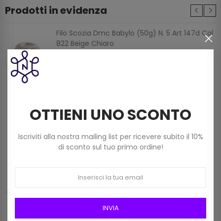
Prodotti in evidenza
Filo Scozia Dmc Babylo (50g) N. 5 Art 147d Col
822 Beige Chiaro
3,60 €
Filato Dmc Revelation Mistolana Multicolor
(150 G) Col 211
OTTIENI UNO SCONTO
9,00 €
Iscriviti alla nostra mailing list per ricevere subito il 10%
di sconto sul tuo primo ordine!
Frangia In Rafia Da 15mm Art 2116/15 Col 01
Bianco
12,00 €
INVIA