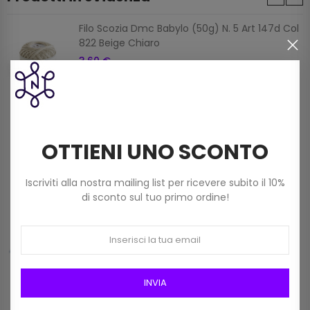
Filo Scozia Dmc Babylo (50g) N. 5 Art 147d Col
822 Beige Chiaro
3,60 €
Filato Dmc Revelation Mistolana Multicolor
(150 G) Col 211
OTTIENI UNO SCONTO
9,00 €
Iscriviti alla nostra mailing list per ricevere subito il 10%
di sconto sul tuo primo ordine!
Frangia In Rafia Da 15mm Art 2116/15 Col 01
Bianco
12,00 €
INVIA