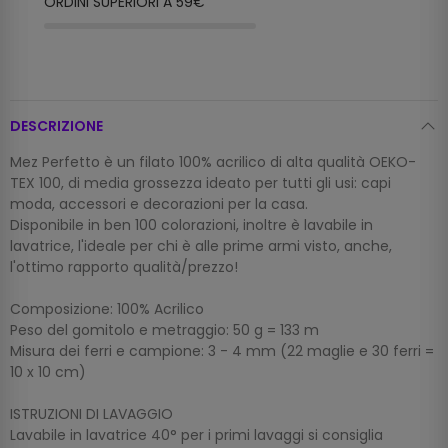
ORDINI SUPERIORI A 59€
DESCRIZIONE
Mez Perfetto è un filato 100% acrilico di alta qualità OEKO-
TEX 100, di media grossezza ideato per tutti gli usi: capi
moda, accessori e decorazioni per la casa.
Disponibile in ben 100 colorazioni, inoltre è lavabile in
lavatrice, l'ideale per chi è alle prime armi visto, anche,
l'ottimo rapporto qualità/prezzo!
Composizione: 100% Acrilico
Peso del gomitolo e metraggio: 50 g = 133 m
Misura dei ferri e campione: 3 - 4 mm (22 maglie e 30 ferri =
10 x 10 cm)
ISTRUZIONI DI LAVAGGIO
Lavabile in lavatrice 40° per i primi lavaggi si consiglia