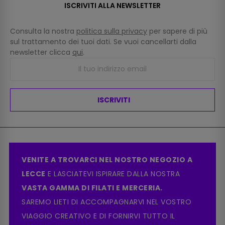
ISCRIVITI ALLA NEWSLETTER
Consulta la nostra
politica sulla privacy
per sapere di più
sul trattamento dei tuoi dati. Se vuoi cancellarti dalla
newsletter clicca
qui
.
ISCRIVITI
VENITE A TROVARCI NEL NOSTRO NEGOZIO A
LECCE
E LASCIATEVI ISPIRARE DALLA NOSTRA
VASTA GAMMA DI FILATI E MERCERIA.
SAREMO LIETI DI ACCOMPAGNARVI NEL VOSTRO
VIAGGIO CREATIVO E DI FORNIRVI TUTTO IL