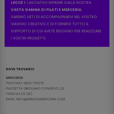
LECCE
E LASCIATEVI ISPIRARE DALLA NOSTRA
VASTA GAMMA DI FILATI E MERCERIA.
SAREMO LIETI DI ACCOMPAGNARVI NEL VOSTRO
VIAGGIO CREATIVO E DI FORNIRVI TUTTO IL
SUPPORTO DI CUI AVETE BISOGNO PER REALIZZARE
I VOSTRI PROGETTI.
DOVE TROVARCI
MERCERIA
TELEFONO: 0832 770275
PIAZZETTA GIROLAMO CONGEDO, 23
73100 LECCE (LE)
EMAIL: INFO@NEMOLAMERCERIA.COM