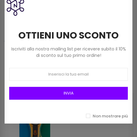
Frangia In Rafia Da 15mm Art 2116/15 Col 01
Bianco
OTTIENI UNO SCONTO
12,00 €
Iscriviti alla nostra mailing list per ricevere subito il 10%
di sconto sul tuo primo ordine!
Prodotti della stessa categoria
INVIA
Non mostrare più