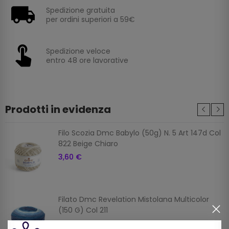
Spedizione gratuita
per ordini superiori a 59€
Spedizione veloce
entro 48 ore lavorative
Prodotti in evidenza
Filo Scozia Dmc Babylo (50g) N. 5 Art 147d Col
822 Beige Chiaro
3,60 €
Filato Dmc Revelation Mistolana Multicolor
(150 G) Col 211
9,00 €