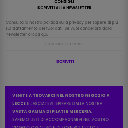
CONSIGLI
ISCRIVITI ALLA NEWSLETTER
Consulta la nostra
politica sulla privacy
per sapere di più
sul trattamento dei tuoi dati. Se vuoi cancellarti dalla
newsletter clicca
qui
.
ISCRIVITI
VENITE A TROVARCI NEL NOSTRO NEGOZIO A
LECCE
E LASCIATEVI ISPIRARE DALLA NOSTRA
VASTA GAMMA DI FILATI E MERCERIA.
SAREMO LIETI DI ACCOMPAGNARVI NEL VOSTRO
VIAGGIO CREATIVO E DI FORNIRVI TUTTO IL