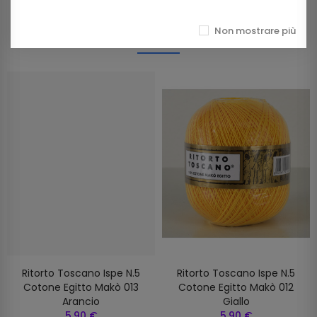
Prodotti della stessa categoria
Non mostrare più
Ritorto Toscano Ispe N.5
Ritorto Toscano Ispe N.5
Cotone Egitto Makò 013
Cotone Egitto Makò 012
Arancio
Giallo
5,90 €
5,90 €