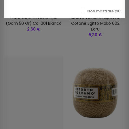
Non mostrare più
Filato Cotone Luxor Ispe
Ritorto Toscano Ispe N.12
(gom 50 Gr) Col 001 Bianco
Cotone Egitto Makò 002
2,60 €
Ècru
5,30 €