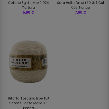
Cotone Egitto Makò 024
Seta Hollie Dmc (50 Gr) Col
Tortora
005 Bianco
5,90 €
7,60 €
Ritorto Toscano Ispe N.3
Cotone Egitto Makò 105
Panna