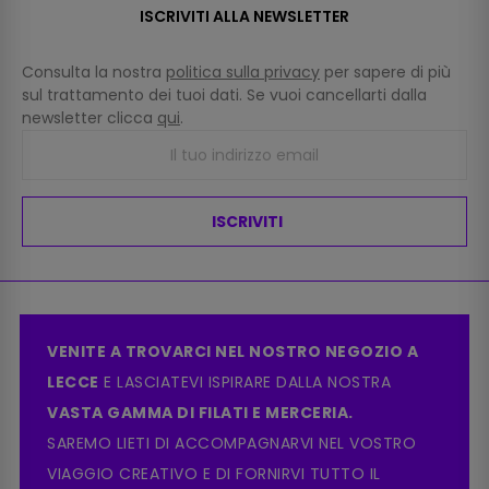
ISCRIVITI ALLA NEWSLETTER
Consulta la nostra
politica sulla privacy
per sapere di più
sul trattamento dei tuoi dati. Se vuoi cancellarti dalla
newsletter clicca
qui
.
ISCRIVITI
VENITE A TROVARCI NEL NOSTRO NEGOZIO A
LECCE
E LASCIATEVI ISPIRARE DALLA NOSTRA
VASTA GAMMA DI FILATI E MERCERIA.
SAREMO LIETI DI ACCOMPAGNARVI NEL VOSTRO
VIAGGIO CREATIVO E DI FORNIRVI TUTTO IL