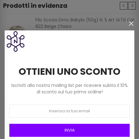
Prodotti in evidenza
Filo Scozia Dmc Babylo (50g) N. 5 Art 147d Col
822 Beige Chiaro
3,60 €
Filato Dmc Revelation Mistolana Multicolor
(150 G) Col 211
OTTIENI UNO SCONTO
9,00 €
Iscriviti alla nostra mailing list per ricevere subito il 10%
di sconto sul tuo primo ordine!
Frangia In Rafia Da 15mm Art 2116/15 Col 01
Bianco
12,00 €
INVIA