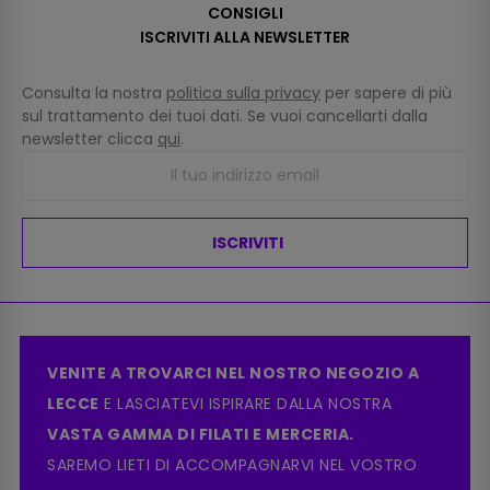
CONSIGLI
ISCRIVITI ALLA NEWSLETTER
Consulta la nostra
politica sulla privacy
per sapere di più
sul trattamento dei tuoi dati. Se vuoi cancellarti dalla
newsletter clicca
qui
.
ISCRIVITI
VENITE A TROVARCI NEL NOSTRO NEGOZIO A
LECCE
E LASCIATEVI ISPIRARE DALLA NOSTRA
VASTA GAMMA DI FILATI E MERCERIA.
SAREMO LIETI DI ACCOMPAGNARVI NEL VOSTRO