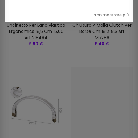
Non mostrare più
Uncinetto Per Lana Plastica
Chiusura A Molla Clutch Per
Ergonomics 18,5 Cm 15,00
Borse Cm 18 X 8,5 Art
Art 218494
Ma286
9,90 €
6,40 €