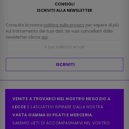
CONSIGLI
ISCRIVITI ALLA NEWSLETTER
Consulta la nostra
politica sulla privacy
per sapere di più
sul trattamento dei tuoi dati. Se vuoi cancellarti dalla
newsletter clicca
qui
.
ISCRIVITI
VENITE A TROVARCI NEL NOSTRO NEGOZIO A
LECCE
E LASCIATEVI ISPIRARE DALLA NOSTRA
VASTA GAMMA DI FILATI E MERCERIA.
SAREMO LIETI DI ACCOMPAGNARVI NEL VOSTRO