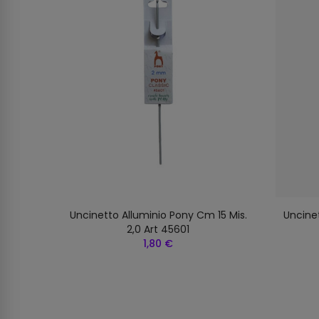
o Pony
Uncinetto Alluminio Pony Cm 15 Mis.
Uncinet
7
2,0 Art 45601
1,80 €