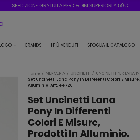
SPEDIZIONE GRATUITA PER ORDINI SUPERIORI A 59€
CI
LOGO
BRANDS
I PIÙ VENDUTI
SFOGLIA IL CATALOGO
Home
MERCERIA
UNCINETTI
UNCINETTI PER LANA IN
Set Uncinetti Lana Pony In Differenti Colori E Misure,
Alluminio. Art. 44720
Set Uncinetti Lana
Pony In Differenti
Colori E Misure,
Prodotti In Alluminio.