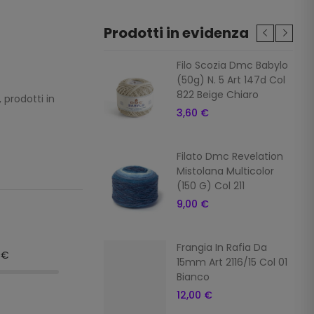
Prodotti in evidenza
ia In Rafia Da
Filo Scozia Dmc Babylo
Art 2116/15 Col 7
(50g) N. 5 Art 147d Col
822 Beige Chiaro
 prodotti in
 €
3,60 €
ia In Rafia Da
Filato Dmc Revelation
Art 2116/15 Col 16
Mistolana Multicolor
o
(150 G) Col 211
 €
9,00 €
ia In Rafia
Frangia In Rafia Da
9€
ale Da 15mm Art
15mm Art 2116/15 Col 01
5 Col 10 Giallo
Bianco
 €
12,00 €