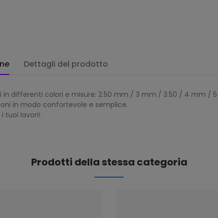
one
Dettagli del prodotto
tti in differenti colori e misure: 2.50 mm / 3 mm / 3.50 / 4 mm 
zioni in modo confortevole e semplice.
 tuoi lavori!
Prodotti della stessa categoria