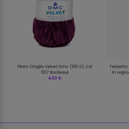
Filato Ciniglia Velvet Dmc (100 G) Col
Telaietto 
007 Bordeaux
In Legn
4,50 €