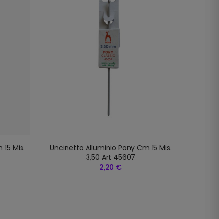
 15 Mis.
Uncinetto Alluminio Pony Cm 15 Mis.
Uncine
3,50 Art 45607
2,20 €