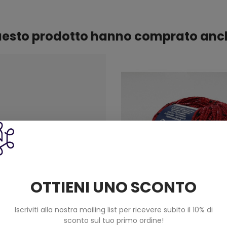
questo prodotto hanno comprato anc
OTTIENI UNO SCONTO
Iscriviti alla nostra mailing list per ricevere subito il 10% di
sconto sul tuo primo ordine!