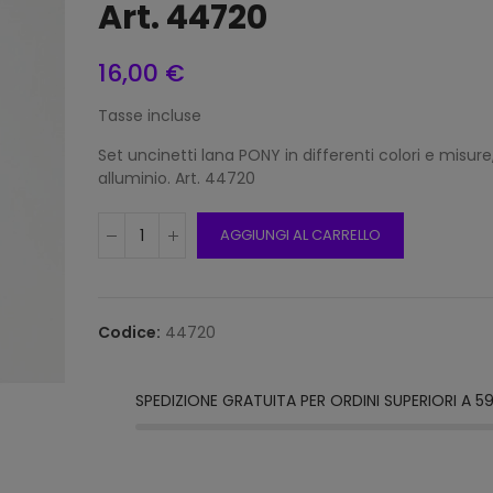
Art. 44720
16,00 €
Frang
Tasse incluse
15mm 
Beige
Set uncinetti lana PONY in differenti colori e misure,
12,00
alluminio. Art. 44720
AGGIUNGI AL CARRELLO
Frang
15mm 
Grigi
12,00
Codice:
44720
Frang
SPEDIZIONE GRATUITA PER ORDINI SUPERIORI A 5
Natur
2116/1
12,00