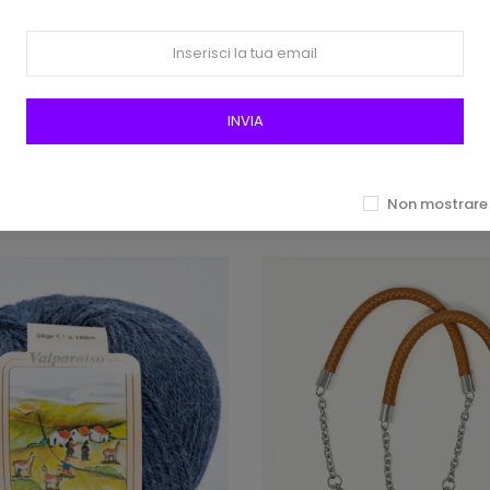
crilico Knitty 6 Dmc (100 Gr)
Filato Estroso Bertagna (50 
Colore 961 Bianco
4,40 €
2,80 €
INVIA
Non mostrare 