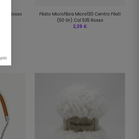
G.) 5 Rosso
Filato Microfibra Micro130 Centro Filati
(50 Gr) Col 535 Rosso
2,39 €
più