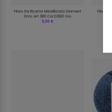
Filato Da Ricamo Metallizzato Diamant
Filato A
Dmc Art 380 Col D3821 Oro
5,30 €