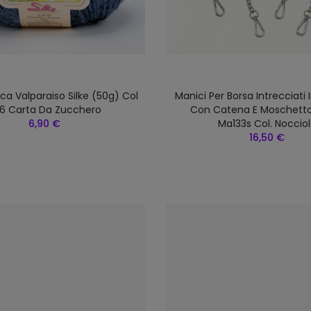
aca Valparaiso Silke (50g) Col
Manici Per Borsa Intrecciati 
6 Carta Da Zucchero
Con Catena E Moschetto
6,90 €
Ma133s Col. Noccio
16,50 €