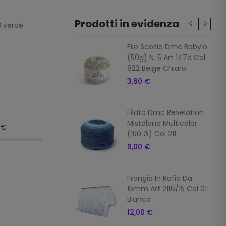
Prodotti in evidenza
3 verde
ia In Rafia Da
Filo Scozia Dmc Babylo
Art 2116/15 Col 7
(50g) N. 5 Art 147d Col
822 Beige Chiaro
 €
3,60 €
ia In Rafia Da
Filato Dmc Revelation
Art 2116/15 Col 16
Mistolana Multicolor
9€
o
(150 G) Col 211
 €
9,00 €
ia In Rafia
Frangia In Rafia Da
ale Da 15mm Art
15mm Art 2116/15 Col 01
5 Col 10 Giallo
Bianco
 €
12,00 €