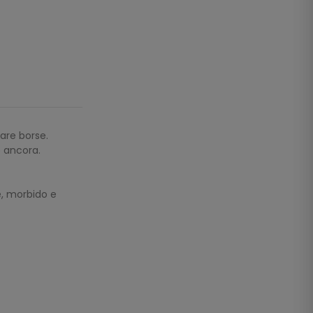
are borse.
o ancora.
e, morbido e