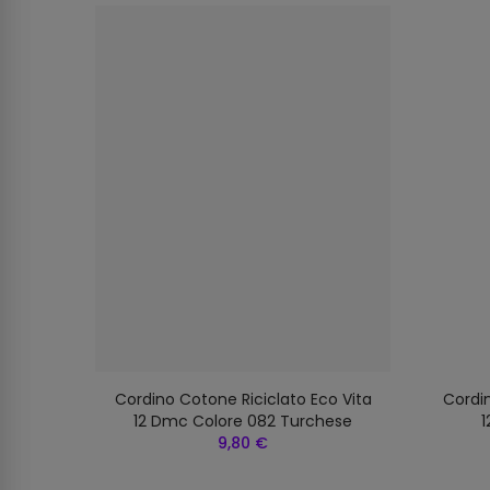
o Vita
Cordino Cotone Riciclato Eco Vita
Cordin
io
12 Dmc Colore 082 Turchese
1
9,80 €