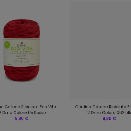
o Cotone Riciclato Eco Vita
Cordino Cotone Riciclato E
2 Dmc Colore 05 Rosso
12 Dmc Colore 062 Lill
9,80 €
9,80 €