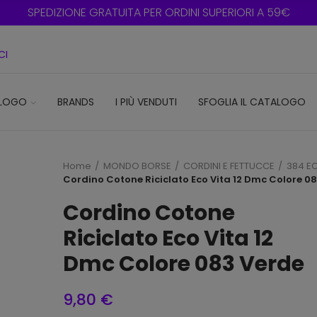
SPEDIZIONE GRATUITA PER ORDINI SUPERIORI A 59€
CI
LOGO
BRANDS
I PIÙ VENDUTI
SFOGLIA IL CATALOGO
Home
MONDO BORSE
CORDINI E FETTUCCE
384 EC
Cordino Cotone Riciclato Eco Vita 12 Dmc Colore 0
Cordino Cotone
Riciclato Eco Vita 12
Dmc Colore 083 Verde
9,80 €