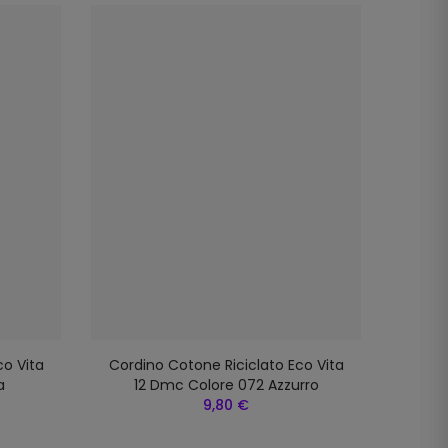
co Vita
Cordino Cotone Riciclato Eco Vita
Cordi
a
12 Dmc Colore 072 Azzurro
9,80 €