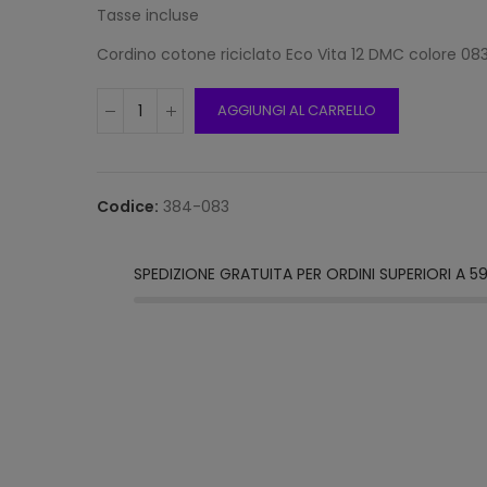
Tasse incluse
Cordino cotone riciclato Eco Vita 12 DMC colore 08
Frang
AGGIUNGI AL CARRELLO
15mm 
Beige
12,00
Codice:
384-083
Frang
15mm 
SPEDIZIONE GRATUITA PER ORDINI SUPERIORI A 5
Grigi
12,00
Frang
Natur
2116/1
12,00