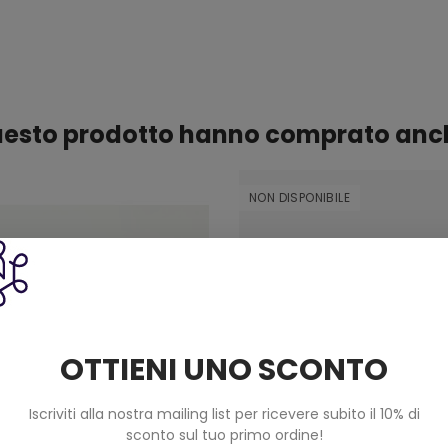
questo prodotto hanno comprato anc
NON DISPONIBILE
OTTIENI UNO SCONTO
Iscriviti alla nostra mailing list per ricevere subito il 10% di
sconto sul tuo primo ordine!