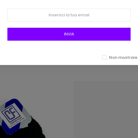
iniglia Centro Filati Col 44
Filato Ciniglia Bim Bum B
INVIA
Verdone
Filati Col 22 Beige
5,00 €
5,00 €
Non mostrare 