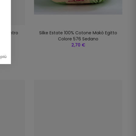
am Centro
Silke Estate 100% Cotone Makò Egitto
Colore 576 Sedano
2,70 €
più