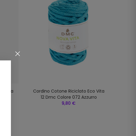
co Vita
Cordino Cotone Riciclato Eco Vita
Cordi
a
12 Dmc Colore 072 Azzurro
9,80 €