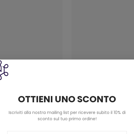
o Cotone Riciclato Eco Vita
Cordino Cotone Riciclato E
2 Dmc Colore 05 Rosso
12 Dmc Colore 062 Lill
OTTIENI UNO SCONTO
9,80 €
9,80 €
Iscriviti alla nostra mailing list per ricevere subito il 10% di
sconto sul tuo primo ordine!