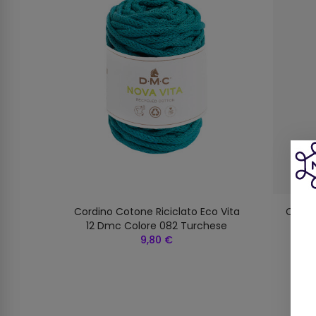
o Vita
Cordino Cotone Riciclato Eco Vita
Cordin
Sole
12 Dmc Colore 082 Turchese
1
9,80 €