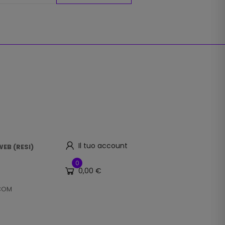
Il tuo account
EB (RESI)
0
0,00 €
.COM