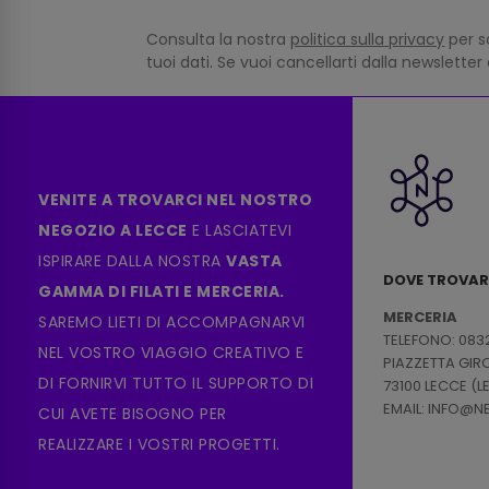
Consulta la nostra
politica sulla privacy
per s
tuoi dati. Se vuoi cancellarti dalla newsletter
VENITE A TROVARCI NEL NOSTRO
NEGOZIO A LECCE
E LASCIATEVI
ISPIRARE DALLA NOSTRA
VASTA
DOVE TROVAR
GAMMA DI FILATI E MERCERIA.
MERCERIA
SAREMO LIETI DI ACCOMPAGNARVI
TELEFONO: 083
NEL VOSTRO VIAGGIO CREATIVO E
PIAZZETTA GI
DI FORNIRVI TUTTO IL SUPPORTO DI
73100 LECCE (L
EMAIL: INFO@
CUI AVETE BISOGNO PER
REALIZZARE I VOSTRI PROGETTI.