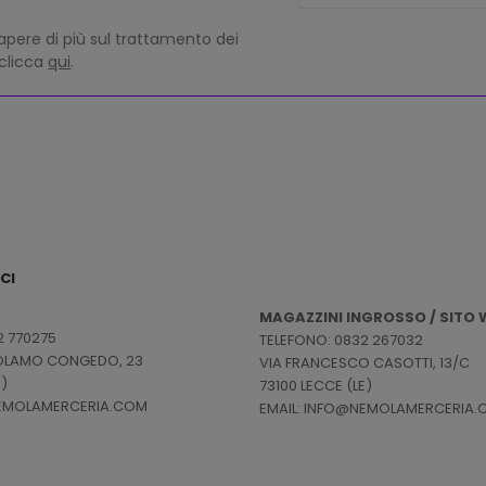
apere di più sul trattamento dei
 clicca
qui
.
CI
MAGAZZINI INGROSSO / SITO W
2 770275
TELEFONO: 0832 267032
ROLAMO CONGEDO, 23
VIA FRANCESCO CASOTTI, 13/C
E)
73100 LECCE (LE)
NEMOLAMERCERIA.COM
EMAIL: INFO@NEMOLAMERCERIA