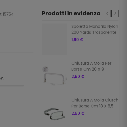
Prodotti in evidenza
t 15754
Scozia Dmc Babylo
Spoletta Monofilo Nylon
 N. 5 Art 147d Col
200 Yards Trasparente
Beige
1,90 €
 €
Dmc Filato
Chiusura A Molla Per
color (100 Gr) Col
Borse Cm 20 X 9
2,50 €
9€
€
 Estate 100%
Chiusura A Molla Clutch
ne Makò Egitto
Per Borse Cm 18 X 8,5
e 33 Fuxia
2,50 €
 €