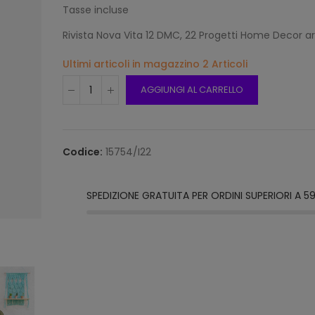
Tasse incluse
Rivista Nova Vita 12 DMC, 22 Progetti Home Decor ar
Ultimi articoli in magazzino
2 Articoli
Filo 
(50g)
AGGIUNGI AL CARRELLO
842 
3,60
Codice:
15754/I22
Brio 
Multi
430
SPEDIZIONE GRATUITA PER ORDINI SUPERIORI A 5
5,10 
Silke
Coto
Color
2,70