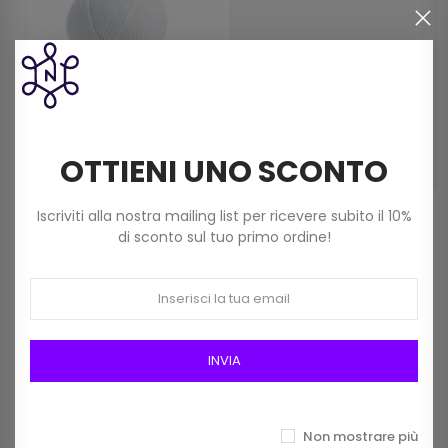
OTTIENI UNO SCONTO
Filato Acrilico Knitty 6 Dmc
Filato Acrilico Knitty 6 Dmc
Iscriviti alla nostra mailing list per ricevere subito il 10%
(100 Gr) Colore 961 Bianco
(100 Gr) Colore 698 Rosso
di sconto sul tuo primo ordine!
2,80 €
2,80 €
INVIA
I clienti che hanno acquistato
Non mostrare più
questo prodotto hanno