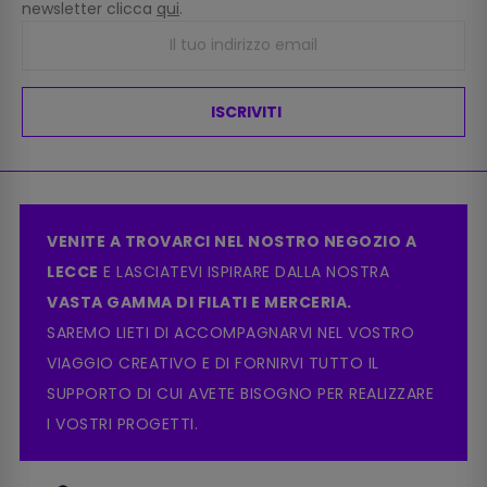
newsletter clicca
qui
.
ISCRIVITI
VENITE A TROVARCI NEL NOSTRO NEGOZIO A
LECCE
E LASCIATEVI ISPIRARE DALLA NOSTRA
VASTA GAMMA DI FILATI E MERCERIA.
SAREMO LIETI DI ACCOMPAGNARVI NEL VOSTRO
VIAGGIO CREATIVO E DI FORNIRVI TUTTO IL
SUPPORTO DI CUI AVETE BISOGNO PER REALIZZARE
I VOSTRI PROGETTI.