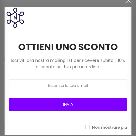
Spoletta Monofilo Nylon 200 Yards
Trasparente
1,90 €
OTTIENI UNO SCONTO
Chiusura A Molla Per Borse Cm 20 X 9
2,50 €
Iscriviti alla nostra mailing list per ricevere subito il 10%
di sconto sul tuo primo ordine!
Prodotti della stessa categoria
INVIA
Non mostrare più