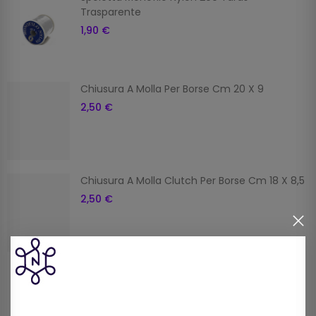
Trasparente
1,90 €
Chiusura A Molla Per Borse Cm 20 X 9
2,50 €
Chiusura A Molla Clutch Per Borse Cm 18 X 8,5
2,50 €
Prodotti della stessa categoria