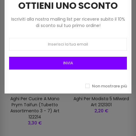
OTTIENI UNO SCONTO
Iscriviti alla nostra mailing list per ricevere subito il 10%
di sconto sul tuo primo ordine!
INVIA
Non mostrare più
Aghi Per Cucire A Mano
Aghi Per Modista 5 Milward
Prym Taifun (tubetto
Art 2121301
Assortimento 3 - 7) Art
2,20 €
122214
3,30 €