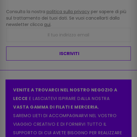
Consulta la nostra
politica sulla privacy
per sapere di più
sul trattamento dei tuoi dati. Se vuoi cancellarti dalla
newsletter clicca
qui
.
ISCRIVITI
VENITE A TROVARCI NEL NOSTRO NEGOZIO A
LECCE
E LASCIATEVI ISPIRARE DALLA NOSTRA
VASTA GAMMA DI FILATI E MERCERIA.
SAREMO LIETI DI ACCOMPAGNARVI NEL VOSTRO
VIAGGIO CREATIVO E DI FORNIRVI TUTTO IL
SUPPORTO DI CUI AVETE BISOGNO PER REALIZZARE