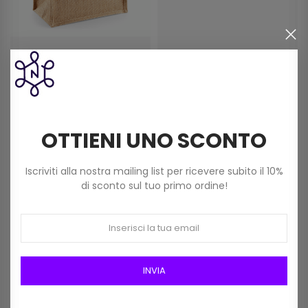
Borsa Shopper Juta W412
Filato Cotone Anchor
Cm 26 X 22 X 14 Colore
Creativa Fino 50 Gr Col 437
Naturale
Sabbia Scuro
5,00 €
3,30 €
OTTIENI UNO SCONTO
Iscriviti alla nostra mailing list per ricevere subito il 10%
di sconto sul tuo primo ordine!
INVIA