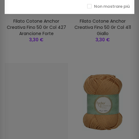
Non mostrare più
Filato Cotone Anchor
Filato Cotone Anchor
Creativa Fino 50 Gr Col 427
Creativa Fino 50 Gr Col 411
Arancione Forte
Giallo
3,30 €
3,30 €