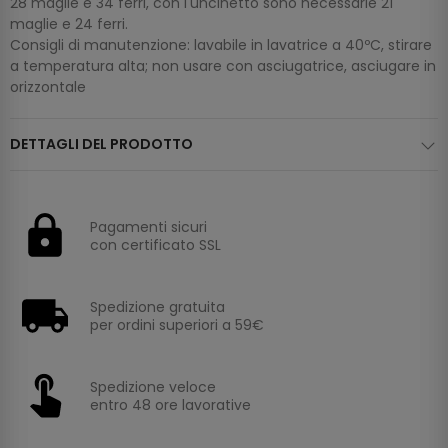
28 maglie e 34 ferri, con l'uncinetto sono necessarie 21
maglie e 24 ferri.
Consigli di manutenzione: lavabile in lavatrice a 40ºC, stirare
a temperatura alta; non usare con asciugatrice, asciugare in
orizzontale
DETTAGLI DEL PRODOTTO
Pagamenti sicuri
con certificato SSL
Spedizione gratuita
per ordini superiori a 59€
Spedizione veloce
entro 48 ore lavorative