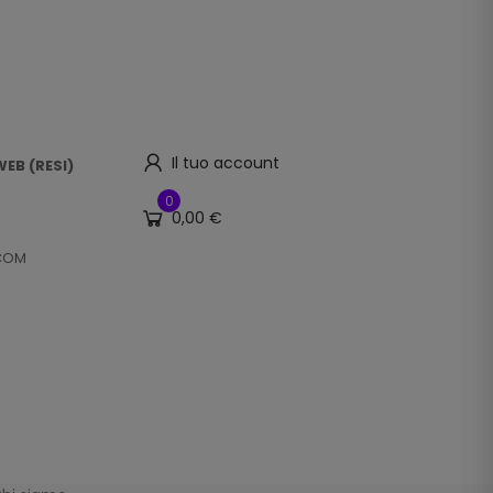
Il tuo account
EB (RESI)
0
0,00 €
.COM