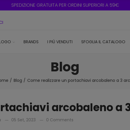
SPEDIZIONE GRATUITA PER ORDINI SUPERIORI A 59€
CI
LOGO
BRANDS
I PIÙ VENDUTI
SFOGLIA IL CATALOGO
Blog
ome
Blog
Come realizzare un portachiavi arcobaleno a 3 arc
rtachiavi arcobaleno a 3
a
05 Set, 2023
0 Comments