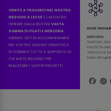
VENITE A TROVARCI NEL NOSTRO
NEGOZIO A LECCE
E LASCIATEVI
ISPIRARE DALLA NOSTRA
VASTA
DOVE TROVAR
GAMMA DI FILATI E MERCERIA.
MERCERIA
SAREMO LIETI DI ACCOMPAGNARVI
TELEFONO: 083
NEL VOSTRO VIAGGIO CREATIVO E
PIAZZETTA GI
DI FORNIRVI TUTTO IL SUPPORTO DI
73100 LECCE (L
EMAIL: INFO@
CUI AVETE BISOGNO PER
REALIZZARE I VOSTRI PROGETTI.