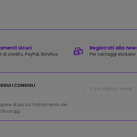
menti sicuri
Registrati alla new
 di credito, PayPal, Bonifico
Per vantaggi esclusivi
EGUI I CONSIGLI
apere di più sul trattamento dei
 clicca
qui
.