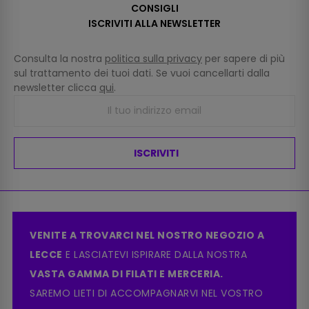
CONSIGLI
ISCRIVITI ALLA NEWSLETTER
Consulta la nostra
politica sulla privacy
per sapere di più
sul trattamento dei tuoi dati. Se vuoi cancellarti dalla
newsletter clicca
qui
.
ISCRIVITI
VENITE A TROVARCI NEL NOSTRO NEGOZIO A
LECCE
E LASCIATEVI ISPIRARE DALLA NOSTRA
VASTA GAMMA DI FILATI E MERCERIA.
SAREMO LIETI DI ACCOMPAGNARVI NEL VOSTRO