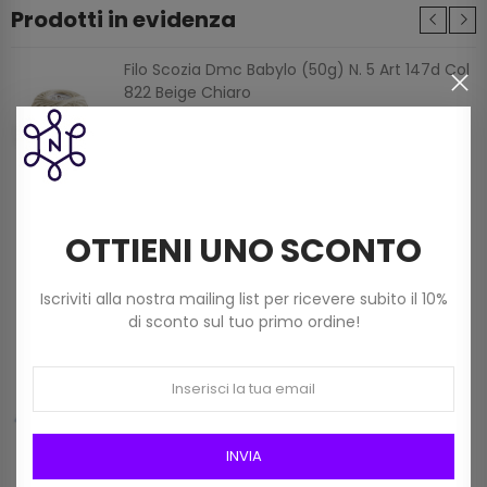
Prodotti in evidenza
Filo Scozia Dmc Babylo (50g) N. 5 Art 147d Col
822 Beige Chiaro
3,60 €
Filato Dmc Revelation Mistolana Multicolor
(150 G) Col 211
OTTIENI UNO SCONTO
9,00 €
Iscriviti alla nostra mailing list per ricevere subito il 10%
di sconto sul tuo primo ordine!
Frangia In Rafia Da 15mm Art 2116/15 Col 01
Bianco
12,00 €
INVIA