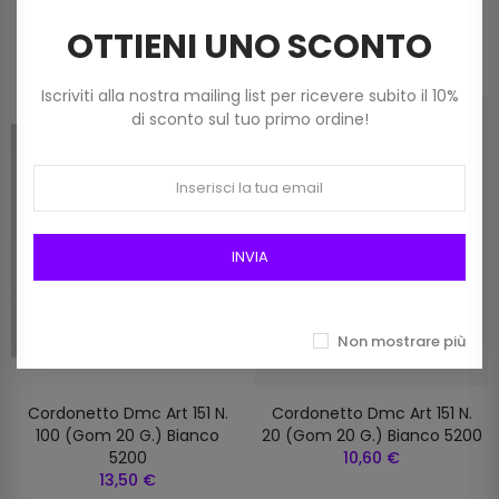
Prodotti della stessa categoria
OTTIENI UNO SCONTO
Iscriviti alla nostra mailing list per ricevere subito il 10%
di sconto sul tuo primo ordine!
INVIA
Non mostrare più
Cordonetto Dmc Art 151 N.
Cordonetto Dmc Art 151 N.
100 (gom 20 G.) Bianco
20 (gom 20 G.) Bianco 5200
5200
10,60 €
13,50 €