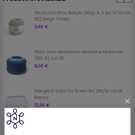
Filo Scozia Dmc Babylo (50g) N. 5 Art 147d Col
822 Beige Chiaro
3,60 €
Filato Dmc Revelation Mistolana Multicolor
(150 G) Col 211
9,00 €
Frangia In Rafia Da 15mm Art 2116/15 Col 01
Bianco
12,00 €