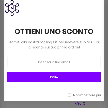
questo prodotto hanno
comprato anche:
OTTIENI UNO SCONTO
Iscriviti alla nostra mailing list per ricevere subito il 10%
di sconto sul tuo primo ordine!
INVIA
Spilla Raccoglimaglie
Rivista Adriafil Dritto E
Plastificata Cm 19
Rovescio N.77 Autunno
Non mostrare più
3,40 €
Inverno
7,90 €