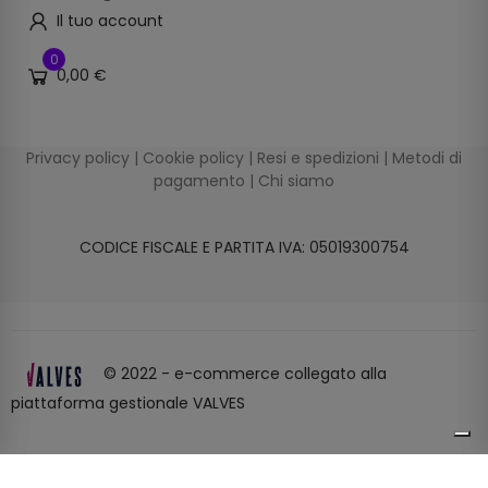
Il tuo account
0
0,00 €
Privacy policy
|
Cookie policy
|
Resi e spedizioni
|
Metodi di
pagamento
|
Chi siamo
CODICE FISCALE E PARTITA IVA: 05019300754
© 2022 - e-commerce collegato alla
piattaforma gestionale VALVES