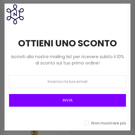
Filato Dmc Revelation Mistolana Multicolor
(150 G) Col 211
9,00 €
OTTIENI UNO SCONTO
Frangia In Rafia Da 15mm Art 2116/15 Col 01
Bianco
Iscriviti alla nostra mailing list per ricevere subito il 10%
12,00 €
di sconto sul tuo primo ordine!
Prodotti della stessa categoria
INVIA
Non mostrare più